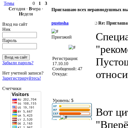
Темы
0
1
3
С
егодня ·
В
чера ·
Приглашаю всех неравнодушных выст
Н
еделя
pustosha
Re: Приглаша
Вход на сайт
Ник
Специа
Приезжий
Пароль
"реком
Пустош
Регистрация:
Забыли пароль?
17.10.10
Сообщений: 47
относи
Нет учетной записи?
Откуда:
Зарегистрируйтесь!
Счетчики
Уровень:
5
Вот ци
"Вперё