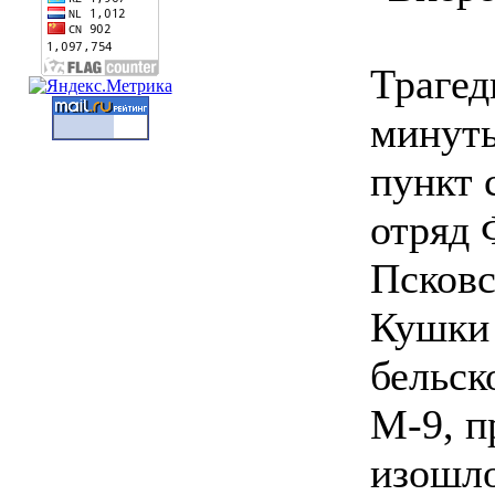
Трагед
минут
пункт 
отряд
Псковс
Кушки 
бельск
М-9, п
изошло