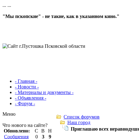
...
...
"Мы пскопские" - не такие, как в указанном кино."
- Главная -
- Новости -
- Материалы и документы -
- Объявления -
- Форум -
Меню
Список форумов
Наш город
Что нового на сайте?
Приглашаю всех неравнодушны
Обновлено:
С
В
Н
Сообщения
0
3
9