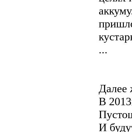
аккуму
пришло
кустар
...
Далее 
В 2013
Пустош
И буду