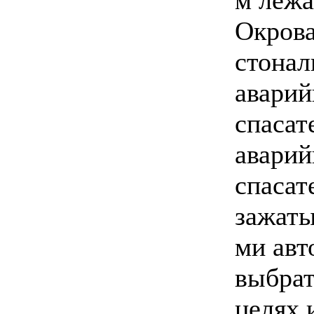
м лежа
Окров
стонал
аварий
спасат
аварий
спасат
зажаты
ми авт
выбрат
целях 