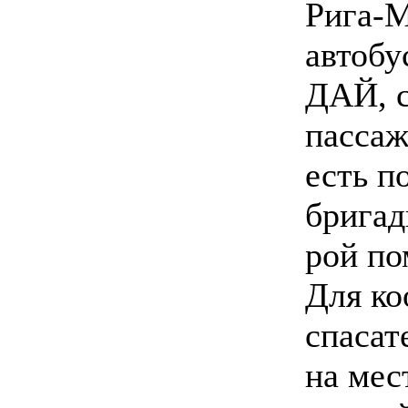
Рига-М
автобу
ДАЙ, с
пассаж
есть п
бригад
рой п
Для ко
спасат
на мес