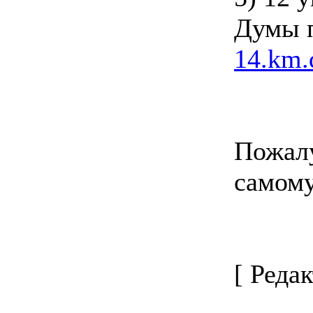
Думы п
14.km.
Пожалу
самом
[ Редак