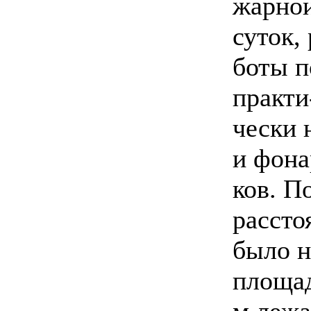
жарной
суток, 
боты п
практи
чески 
и фона
ков. П
рассто
было н
площад