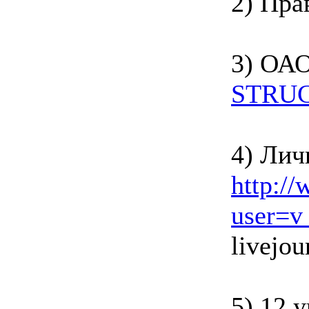
2) Пра
3) ОА
STRUC
4) Лич
http:/
user=v
livejou
5) 12 