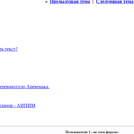
«
Предыдущая тема
|
Следующая тема
ь текст?
еревню/село Аревенька.
с-планов - АИПИМ
Пользователи: 1 , на этом форуме: