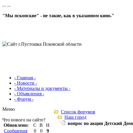
...
...
"Мы пскопские" - не такие, как в указанном кино."
- Главная -
- Новости -
- Материалы и документы -
- Объявления -
- Форум -
Меню
Список форумов
Наш город
Что нового на сайте?
вопрос по акции Детский Дом
Обновлено:
С
В
Н
Сообщения
0
0
9