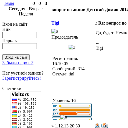
Темы
0
0
3
С
егодня ·
В
чера ·
вопрос по акции Детский Домик 201
Н
еделя
Tigl
Re: вопрос по
Вход на сайт
Ник
Да, будет. Немн
Председатель
Пароль
--
Tigl
Регистрация:
Забыли пароль?
16.10.05
Сообщений: 314
Нет учетной записи?
Откуда: tigl
Зарегистрируйтесь!
Счетчики
Уровень:
16
»
1.12.13 20:30