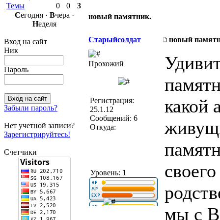
Темы
0
0
3
С
егодня ·
В
чера ·
новый памятник.
Н
еделя
Старыйсолдат
новый памятн
Вход на сайт
Ник
Удивит
Прохожий
Пароль
памятн
какой 
Регистрация:
Забыли пароль?
25.1.12
Сообщений: 6
живущ
Нет учетной записи?
Откуда:
Зарегистрируйтесь!
памятн
Счетчики
своего
Уровень:
1
родств
мы с В