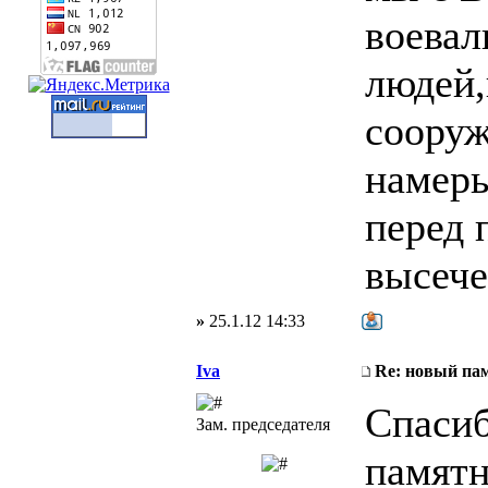
воевал
людей,
сооруж
намеры
перед 
высече
»
25.1.12 14:33
Iva
Re: новый па
Спасиб
Зам. председателя
памятн