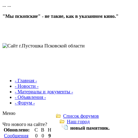
...
...
"Мы пскопские" - не такие, как в указанном кино."
- Главная -
- Новости -
- Материалы и документы -
- Объявления -
- Форум -
Меню
Список форумов
Наш город
Что нового на сайте?
новый памятник.
Обновлено:
С
В
Н
Сообщения
0
0
9