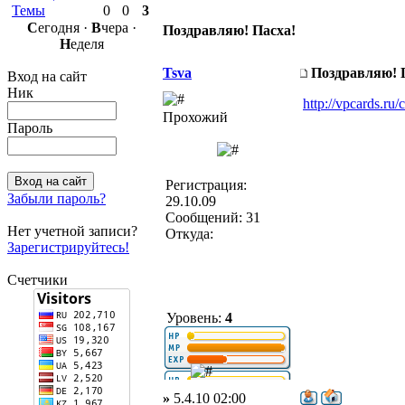
Темы
0
0
3
С
егодня ·
В
чера ·
Поздравляю! Пасха!
Н
еделя
Tsva
Поздравляю! 
Вход на сайт
Ник
http://vpcards.r
Прохожий
Пароль
Регистрация:
Забыли пароль?
29.10.09
Сообщений: 31
Нет учетной записи?
Откуда:
Зарегистрируйтесь!
Счетчики
Уровень:
4
»
5.4.10 02:00