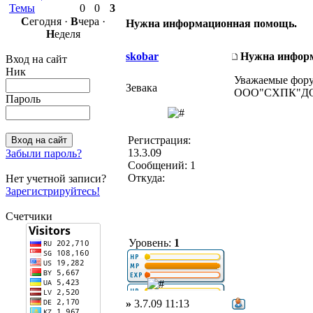
Темы
0
0
3
С
егодня ·
В
чера ·
Нужна информационная помощь.
Н
еделя
skobar
Нужна инфор
Вход на сайт
Ник
Уважаемые фору
Зевака
ООО"СХПК"ДОРО
Пароль
Регистрация:
13.3.09
Забыли пароль?
Сообщений: 1
Откуда:
Нет учетной записи?
Зарегистрируйтесь!
Счетчики
Уровень:
1
»
3.7.09 11:13