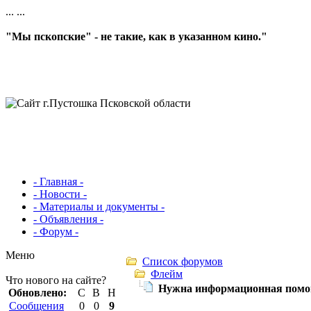
...
...
"Мы пскопские" - не такие, как в указанном кино."
- Главная -
- Новости -
- Материалы и документы -
- Объявления -
- Форум -
Меню
Список форумов
Флейм
Что нового на сайте?
Нужна информационная помо
Обновлено:
С
В
Н
Сообщения
0
0
9