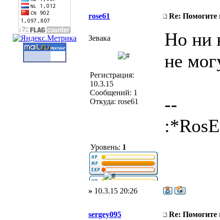
rose61
Re: Помогите
Но ни 
Зевака
не мог
Регистрация:
10.3.15
Сообщений: 1
--
Откуда: rose61
:*RosE
Уровень:
1
»
10.3.15 20:26
sergey095
Re: Помогите