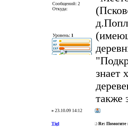
Сообщений: 2
(Псков
Откуда:
д.Попл
(имеющ
Уровень:
1
деревн
"Подкр
знает 
дереве
также з
»
23.10.09 14:12
Tigl
Re: Помогите