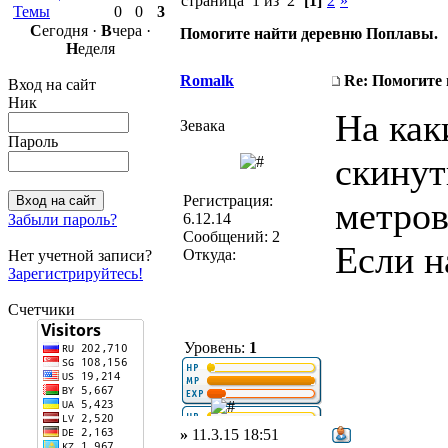
страница 1 из 2
[1]
2
»
Темы
0
0
3
С
егодня ·
В
чера ·
Помогите найти деревню Поплавы.
Н
еделя
Romalk
Re: Помогите
Вход на сайт
Ник
На как
Зевака
Пароль
скинут
Регистрация:
метров
6.12.14
Забыли пароль?
Сообщений: 2
Если н
Откуда:
Нет учетной записи?
Зарегистрируйтесь!
Счетчики
Уровень:
1
»
11.3.15 18:51