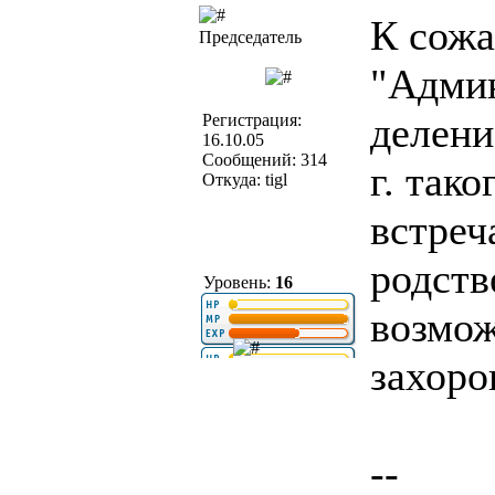
К сожа
Председатель
"Админ
делени
Регистрация:
16.10.05
Сообщений: 314
г. так
Откуда: tigl
встреч
родств
Уровень:
16
возмож
захоро
--