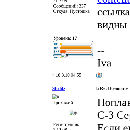
21.7.08
Сообщений: 337
ссылка
Откуда: Пустошка
видны 
Уровень:
17
--
Iva
»
18.3.10 04:55
Stirlitz
Re: Помогите
Поплав
Прохожий
С-З Се
Если е
Регистрация:
2.12.08