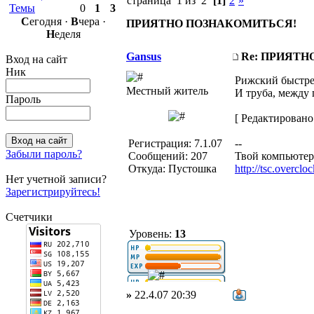
страница 1 из 2
[1]
2
»
Темы
0
1
3
С
егодня ·
В
чера ·
ПРИЯТНО ПОЗНАКОМИТЬСЯ!
Н
еделя
Gansus
Re: ПРИЯТ
Вход на сайт
Ник
Рижский быстрее
Местный житель
И труба, между 
Пароль
[ Редактировано 
Регистрация: 7.1.07
--
Забыли пароль?
Сообщений: 207
Твой компьютер 
Откуда: Пустошка
http://tsc.overclo
Нет учетной записи?
Зарегистрируйтесь!
Счетчики
Уровень:
13
»
22.4.07 20:39