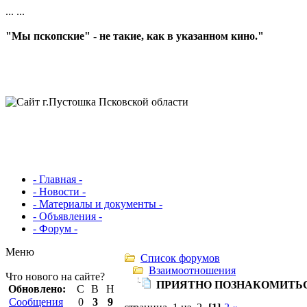
...
...
"Мы пскопские" - не такие, как в указанном кино."
- Главная -
- Новости -
- Материалы и документы -
- Объявления -
- Форум -
Меню
Список форумов
Взаимоотношения
Что нового на сайте?
ПРИЯТНО ПОЗНАКОМИТЬ
Обновлено:
С
В
Н
Сообщения
0
3
9