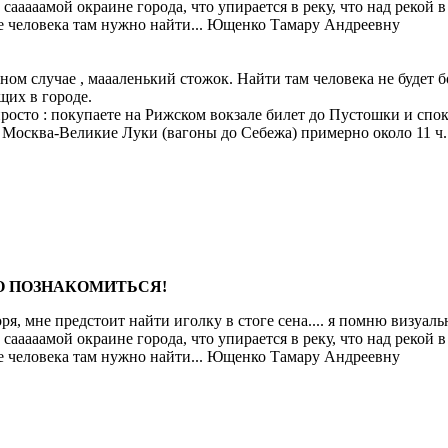
а сааааамой окраине города, что упирается в реку, что над рекой 
не человека там нужно найти... Ющенко Тамару Андреевну
ном случае , маааленький стожок. Найти там человека не будет 
щих в городе.
просто : покупаете на Рижском вокзале билет до Пустошки и спо
а Москва-Великие Луки (вагоны до Себежа) примерно около 11 ч. 
НО ПОЗНАКОМИТЬСЯ!
ря, мне предстоит найти иголку в стоге сена.... я помню визуальн
а сааааамой окраине города, что упирается в реку, что над рекой 
не человека там нужно найти... Ющенко Тамару Андреевну