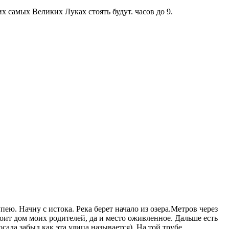
х самых Великих Луках стоять будут. часов до 9.
ею. Начну с истока. Река берет начало из озера.Метров через
стоит дом моих родителей, да и место оживленное. Дальше есть
осада,забыл как эта улица называется). На той трубе