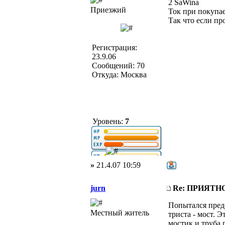
2 SaWina
Приезжий
Ток при покупае
Так что если пр
Регистрация:
23.9.06
Сообщений: 70
Откуда: Москва
Уровень:
7
»
21.4.07 10:59
jurn
Re: ПРИЯТ
Попытался предс
Местный житель
триста - мост. 
мостик и труба 