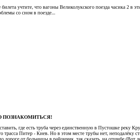
 билета учтите, что вагоны Великолукского поезда часика 2 в эти
облемы со сном в поезде...
НО ПОЗНАКОМИТЬСЯ!
тавить, где есть труба через единственную в Пустошке реку Круп
Это трасса Питер - Киев. Но в этом месте трубы нет, неподалёку 
по дороге от больницы в райончик, так сказать, на отшибе.(Вот д