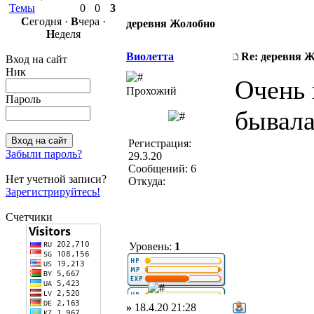
Темы
0
0
3
С
егодня ·
В
чера ·
деревня Жолобно
Н
еделя
Виолетта
Re: деревня 
Вход на сайт
Ник
Очень 
Прохожий
Пароль
бывала
Регистрация:
Забыли пароль?
29.3.20
Сообщений: 6
Нет учетной записи?
Откуда:
Зарегистрируйтесь!
Счетчики
Уровень:
1
»
18.4.20 21:28