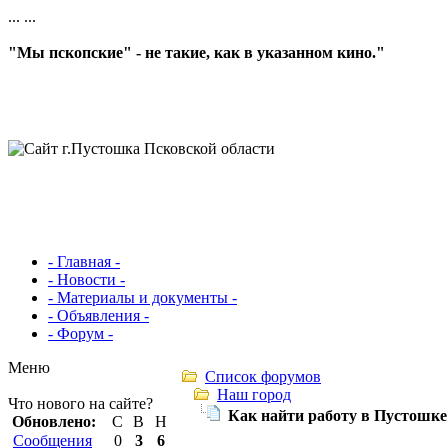
...
...
"Мы пскопские" - не такие, как в указанном кино."
- Главная -
- Новости -
- Материалы и документы -
- Объявления -
- Форум -
Меню
Список форумов
Наш город
Что нового на сайте?
Как найти работу в Пустошке
Обновлено:
С
В
Н
Сообщения
0
3
6