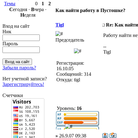
Темы
0
1
2
С
егодня ·
В
чера ·
Как найти работу в Пустошке?
Н
еделя
Tigl
Re: Как найти
Вход на сайт
Ник
Работу найти не
Председатель
Пароль
--
Tigl
Регистрация:
Забыли пароль?
16.10.05
Сообщений: 314
Нет учетной записи?
Откуда: tigl
Зарегистрируйтесь!
Счетчики
Уровень:
16
»
26.9.07 09:38