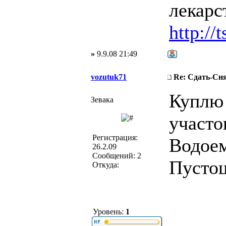
лекарс
http://
»
9.9.08 21:49
vozutuk71
Re: Сдать-С
Куплю 
Зевака
участо
Регистрация:
Водоем
26.2.09
Сообщений: 2
Пустош
Откуда:
Уровень:
1