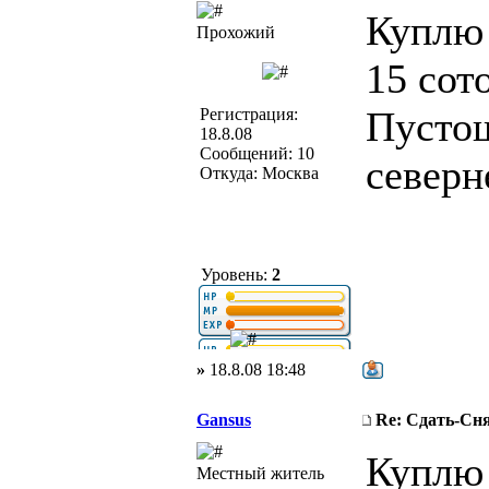
Куплю 
Прохожий
15 сот
Пустош
Регистрация:
18.8.08
Сообщений: 10
северн
Откуда: Москва
Уровень:
2
»
18.8.08 18:48
Gansus
Re: Сдать-С
Куплю 
Местный житель