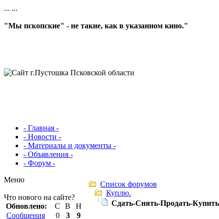
...
...
"Мы пскопские" - не такие, как в указанном кино."
- Главная -
- Новости -
- Материалы и документы -
- Объявления -
- Форум -
Меню
Список форумов
Куплю.
Что нового на сайте?
Сдать-Снять-Продать-Куп
Обновлено:
С
В
Н
Сообщения
0
3
9