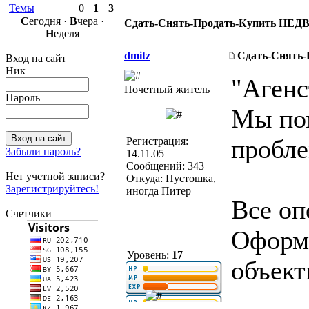
Темы
0
1
3
С
егодня ·
В
чера ·
Сдать-Снять-Продать-Купить Н
Н
еделя
dmitz
Сдать-Снят
Вход на сайт
Ник
"Аген
Почетный житель
Пароль
Мы по
пробле
Регистрация:
Забыли пароль?
14.11.05
Сообщений: 343
Нет учетной записи?
Откуда: Пустошка,
Зарегистрируйтесь!
иногда Питер
Все оп
Счетчики
Оформ
Уровень:
17
объект