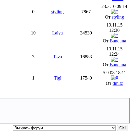
23.3.16 09:14
0
styling
7867
От
styling
19.11.15
12:30
10
Lalya
34539
От
Bandana
19.11.15
12:24
3
Tsva
16883
От
Bandana
5.9.08 18:11
1
Tigl
17540
От
dmitz