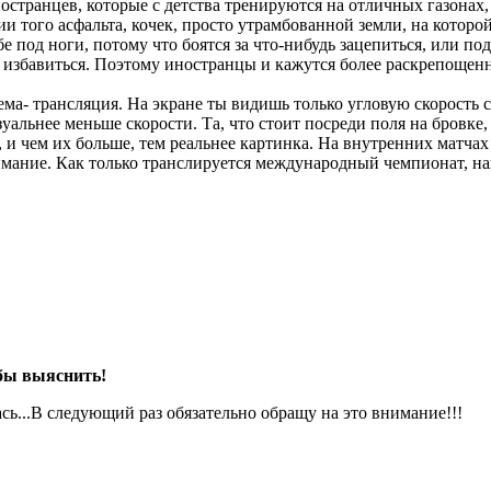
остранцев, которые с детства тренируются на отличных газонах, 
ии того асфальта, кочек, просто утрамбованной земли, на котор
ебе под ноги, потому что боятся за что-нибудь зацепиться, или по
о избавиться. Поэтому иностранцы и кажутся более раскрепощен
ма- трансляция. На экране ты видишь только угловую скорость 
зуальнее меньше скорости. Та, что стоит посреди поля на бров
, и чем их больше, тем реальнее картинка. На внутренних матча
мание. Как только транслируется международный чемпионат, на
 бы выяснить!
сь...В следующий раз обязательно обращу на это внимание!!!