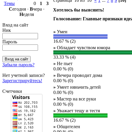
страница 10 из 10
«
1
...
7
8
9
[10]
Темы
0
1
3
С
егодня ·
В
чера ·
Хотелось бы выяснить!
Н
еделя
Голосование: Главные признаки иде
Вход на сайт
Ник
»
Умен
16.67 % (2)
Пароль
»
Обладает чувством юмора
33.33 % (4)
»
Не пьет
Забыли пароль?
0.00 % (0)
Нет учетной записи?
»
Вечера проводит дома
Зарегистрируйтесь!
0.00 % (0)
»
Умеет няньчить детей
Счетчики
0.00 % (0)
»
Мастер на все руки
0.00 % (0)
»
Уважает тещу и тестя
16.67 % (2)
»
Общителен
0.00 % (0)