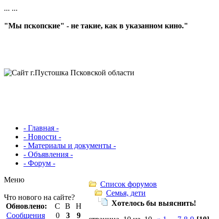
...
...
"Мы пскопские" - не такие, как в указанном кино."
- Главная -
- Новости -
- Материалы и документы -
- Объявления -
- Форум -
Меню
Список форумов
Семья, дети
Что нового на сайте?
Хотелось бы выяснить!
Обновлено:
С
В
Н
Сообщения
0
3
9