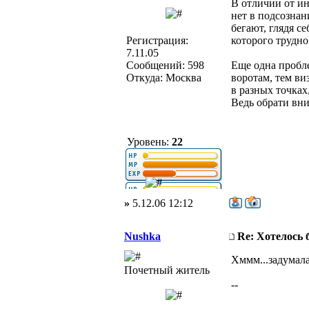
В отличии от ин
нет в подсознан
бегают, глядя с
Регистрация:
которого трудн
7.11.05
Сообщений: 598
Еще одна пробле
Откуда: Москва
воротам, тем ви
в разных точках
Ведь обрати вни
Уровень:
22
»
5.12.06 12:12
Nushka
Re: Хотелось
Хммм...задумала
Почетный житель
--