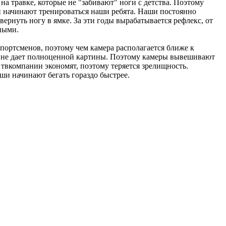
на травке, которые не "забивают" ноги с детства. Поэтому
ой начинают тренироваться наши ребята. Наши постоянно
двернуть ногу в ямке. За эти годы вырабатывается рефлекс, от
ными.
спортсменов, поэтому чем камера располагается ближе к
ке, не дает полноценной картины. Поэтому камеры вывешивают
х твкомпании экономят, поэтому теряется зрелищность.
ши начинают бегать гораздо быстрее.