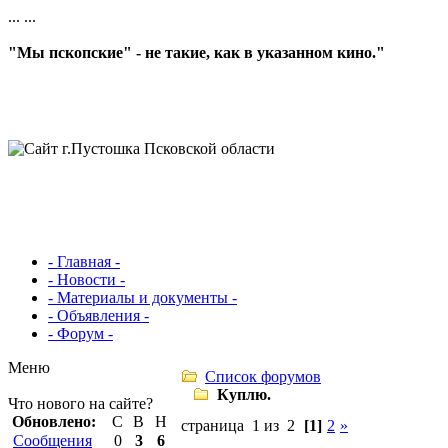
...
...
"Мы пскопские" - не такие, как в указанном кино."
- Главная -
- Новости -
- Материалы и документы -
- Объявления -
- Форум -
Меню
Список форумов
Куплю.
Что нового на сайте?
Обновлено:
С
В
Н
страница 1 из 2
[1]
2
»
Сообщения
0
3
6