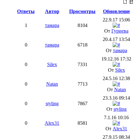
Ответы
Автор
Просмотры
Обновление
22.9.17 15:06
1
тамара
8104
От
Гуриева
20.4.17 13:54
0
тамара
6718
От
тамара
19.12.16 17:32
0
Silex
7331
От
Silex
24.5.16 12:38
0
Natan
7713
От
Natan
23.3.16 09:14
0
styling
7867
От
styling
7.1.16 10:16
0
Alex31
8581
От
Alex31
27.9.15 08:34