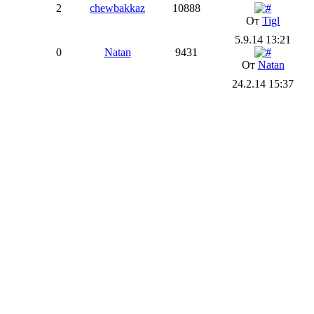
2
chewbakkaz
10888
От
Tigl
5.9.14 13:21
0
Natan
9431
От
Natan
24.2.14 15:37
0
bitha5342
9431
От
bitha5342
17.2.14 15:06
0
zxcv
9255
От
zxcv
8.2.14 19:38
0
торчиловка
9777
От
торчиловка
8.2.14 19:06
1
Антон
13435
От
торчиловка
12.3.12 23:18
0
s89296688411
11010
От
s89296688411
10.9.11 19:24