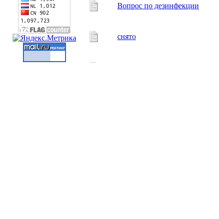
Вопрос по дезинфекции
снято
щебень
Песок и щебень
На сайте есть печники или л
ИЩУ ПЕЧНИКА
Куплю сельско-хозяйственну