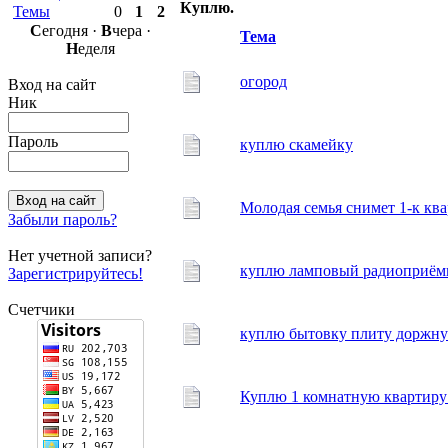
Куплю.
Темы
0
1
2
С
егодня ·
В
чера ·
Тема
Н
еделя
огород
Вход на сайт
Ник
Пароль
куплю скамейку
Молодая семья снимет 1-к кв
Забыли пароль?
Нет учетной записи?
куплю ламповый радиоприём
Зарегистрируйтесь!
Счетчики
куплю бытовку плиту доржн
Куплю 1 комнатную квартиру