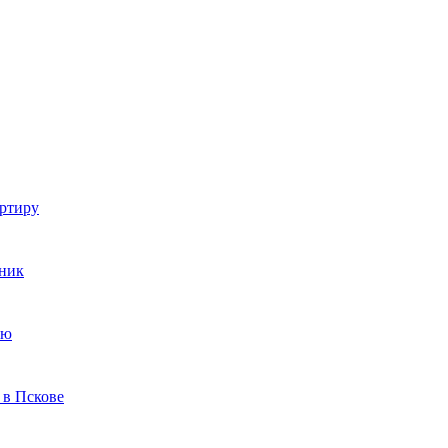
артиру
ник
ую
 в Пскове