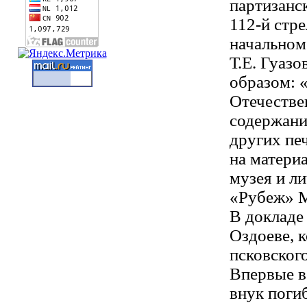
партизанск
112-й стр
начальном
Т.Е. Гуаз
образом: 
Отечестве
содержани
других пе
на матери
музея и л
«Рубеж» М
В докладе 
Оздоеве, 
псковского
Впервые в
внук поги