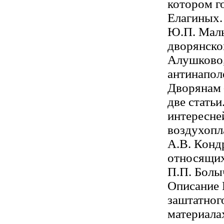
котором г
Елагиных.
Ю.П. Маль
дворянско
Алушково,
антинапол
Дворянам 
две статьи
интересне
воздухопл
А.В. Конд
относящих
П.П. Болы
Описание 
заштатног
материала