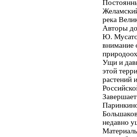
Постоянны
Желамский
река Велик
Авторы док
Ю. Мусатов
внимание 
природоох
Ущи и дав
этой терр
растений 
Российско
Завершает
Паринкино
Большаков
недавно у
Материалы