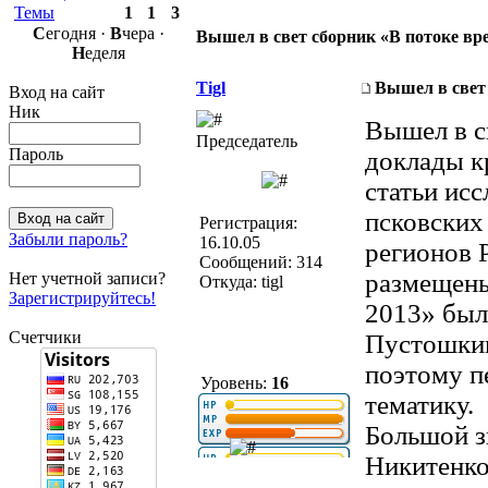
Темы
1
1
3
С
егодня ·
В
чера ·
Вышел в свет сборник «В потоке вр
Н
еделя
Tigl
Вышел в свет
Вход на сайт
Ник
Вышел в с
Председатель
Пароль
доклады к
статьи ис
псковских
Регистрация:
Забыли пароль?
16.10.05
регионов Р
Сообщений: 314
размещены
Нет учетной записи?
Откуда: tigl
Зарегистрируйтесь!
2013» был
Счетчики
Пустошкин
поэтому п
Уровень:
16
тематику.
Большой з
Никитенко