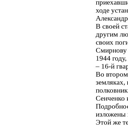
приехавши
ходе уста
Александр
В своей с
другим лю
своих пог
Смирнову 
1944 году,
– 16-й гва
Во втором
земляках,
полковник
Сенченко 
Подробнос
изложены 
Этой же т