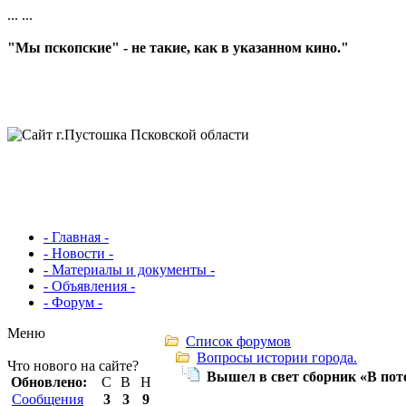
...
...
"Мы пскопские" - не такие, как в указанном кино."
- Главная -
- Новости -
- Материалы и документы -
- Объявления -
- Форум -
Меню
Список форумов
Вопросы истории города.
Что нового на сайте?
Вышел в свет сборник «В пот
Обновлено:
С
В
Н
Сообщения
3
3
9