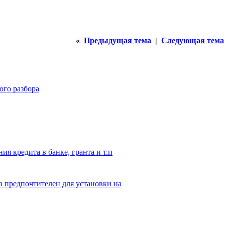
«
Предыдущая тема
|
Следующая тема
ого разбора
ия кредита в банке, гранта и т.п
а предпочтителен для установки на