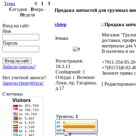
Темы
0
1
3
С
егодня ·
В
чера ·
Продажа запчастей для грузовых ин
Н
еделя
vlstep
Продажа запча
Вход на сайт
Ник
Магазин "Грузов
Зевака
доставка, профе
Пароль
материалы дл
В наличии и на 
Регистрация:
+7911-354-95-20
18.3.13
Забыли пароль?
+7(81153)6-92-4
Сообщений: 1
Звоните прямо с
Откуда: г. Великие
Нет учетной записи?
Луки, пр. Гагарина,
Зарегистрируйтесь!
[ Редактировано 
д.17
Счетчики
Уровень:
1