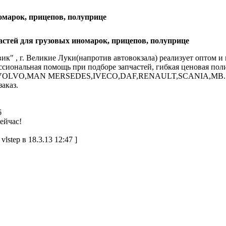
омарок, прицепов, полуприце
стей для грузовых иномарок, прицепов, полуприце
ик" , г. Великие Луки(напротив автовокзала) реализует оптом и
ссиональная помощь при подборе запчастей, гибкая ценовая по
я VOLVO,MAN MERSEDES,IVECO,DAF,RENAULT,SCANIA,MB.
заказ.
6
ейчас!
vlstep в 18.3.13 12:47 ]