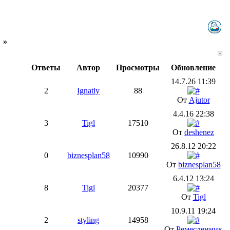
»
Ответы
Автор
Просмотры
Обновление
14.7.26 11:39
2
Ignatiy
88
От
Ajutor
4.4.16 22:38
3
Tigl
17510
От
deshenez
26.8.12 20:22
0
biznesplan58
10990
От
biznesplan58
6.4.12 13:24
8
Tigl
20377
От
Tigl
10.9.11 19:24
2
styling
14958
От
Ремесленник