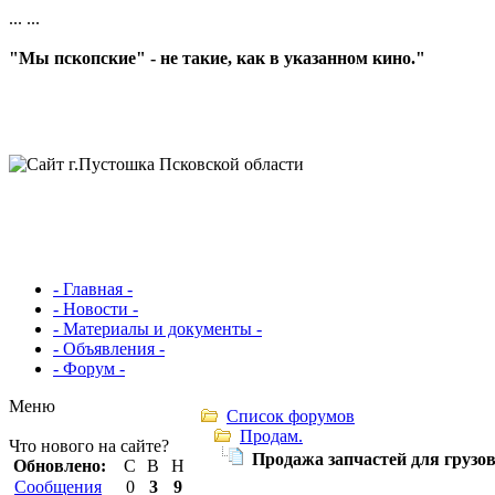
...
...
"Мы пскопские" - не такие, как в указанном кино."
- Главная -
- Новости -
- Материалы и документы -
- Объявления -
- Форум -
Меню
Список форумов
Продам.
Что нового на сайте?
Продажа запчастей для грузо
Обновлено:
С
В
Н
Сообщения
0
3
9