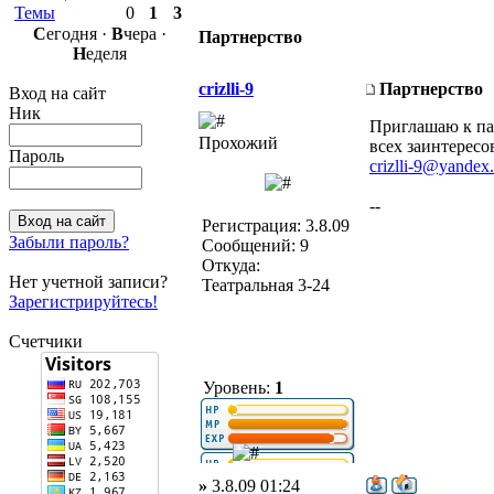
Темы
0
1
3
С
егодня ·
В
чера ·
Партнерство
Н
еделя
crizlli-9
Партнерство
Вход на сайт
Ник
Приглашаю к па
Прохожий
всех заинтерес
Пароль
crizlli-9@yandex.
--
Регистрация: 3.8.09
Забыли пароль?
Сообщений: 9
Откуда:
Нет учетной записи?
Театральная 3-24
Зарегистрируйтесь!
Счетчики
Уровень:
1
»
3.8.09 01:24