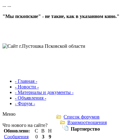
...
...
"Мы пскопские" - не такие, как в указанном кино."
- Главная -
- Новости -
- Материалы и документы -
- Объявления -
- Форум -
Меню
Список форумов
Взаимоотношения
Что нового на сайте?
Партнерство
Обновлено:
С
В
Н
Сообщения
0
3
9