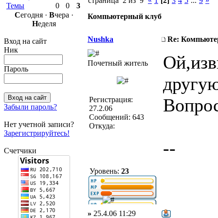
страница 2 из 9
«
1
[2]
3
4
5
...
9
»
Темы
0
0
3
С
егодня ·
В
чера ·
Компьютерный клуб
Н
еделя
Nushka
Re: Компьюте
Вход на сайт
Ник
Ой,изв
Почетный житель
Пароль
другую
Вопрос
Регистрация:
Забыли пароль?
27.2.06
Сообщений: 643
Нет учетной записи?
Откуда:
Зарегистрируйтесь!
--
Счетчики
Уровень:
23
»
25.4.06 11:29