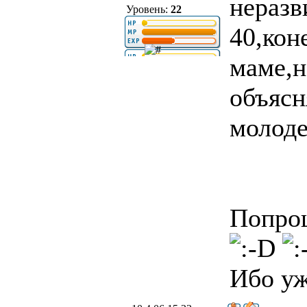
неразв
Уровень:
22
40,кон
маме,н
объясн
молоде
Попрош
Ибо уж