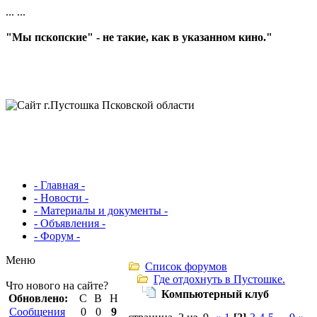
...
...
"Мы пскопские" - не такие, как в указанном кино."
- Главная -
- Новости -
- Материалы и документы -
- Объявления -
- Форум -
Меню
Список форумов
Где отдохнуть в Пустошке.
Что нового на сайте?
Компьютерный клуб
Обновлено:
С
В
Н
Сообщения
0
0
9