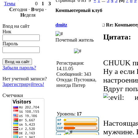
страница 6 из 9
«
1
...
3
4
5
[6]
7
8
9
Темы
0
1
3
С
егодня ·
В
чера ·
Компьютерный клуб
Н
еделя
dmitz
Re: Компьюте
Вход на сайт
Ник
Цитата:
Почетный житель
Пароль
CHUUK пи
Регистрация:
Забыли пароль?
14.11.05
Ну а если 
Сообщений: 343
настроени
Нет учетной записи?
Откуда: Пустошка,
Зарегистрируйтесь!
иногда Питер
Вдруг поп
Счетчики
и
Уровень:
17
Настоящая
мужчине. 