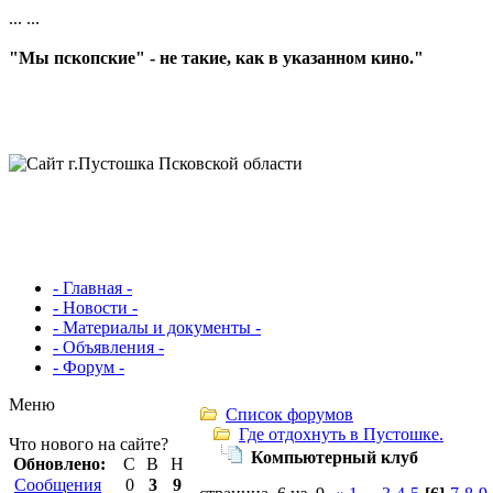
...
...
"Мы пскопские" - не такие, как в указанном кино."
- Главная -
- Новости -
- Материалы и документы -
- Объявления -
- Форум -
Меню
Список форумов
Где отдохнуть в Пустошке.
Что нового на сайте?
Компьютерный клуб
Обновлено:
С
В
Н
Сообщения
0
3
9