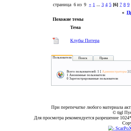
страница 6 из 9
«
1
...
3
4
5
[6]
7
8
9
«
П
Похожие темы
Тема
Клубы Питера
Пользователи
Поиск
Права
Всего пользователей: 1 [
Администраторы
] 
1 Анонимные пользователи
0 Зарегистрированные пользователи
При перепечатке любого материала акт
© tigl Пу
Для просмотра рекомендуется разрешение 1024*7
Copy