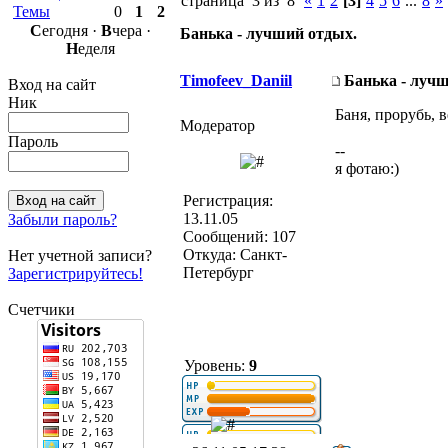
страница 3 из 8
«
1
2
[3]
4
5
6
...
8
»
Темы
0
1
2
С
егодня ·
В
чера ·
Банька - лучший отдых.
Н
еделя
Timofeev_Daniil
Банька - луч
Вход на сайт
Ник
Баня, прорубь, 
Модератор
Пароль
--
я фотаю:)
Регистрация:
13.11.05
Забыли пароль?
Сообщений: 107
Откуда: Санкт-
Нет учетной записи?
Петербург
Зарегистрируйтесь!
Счетчики
Уровень:
9