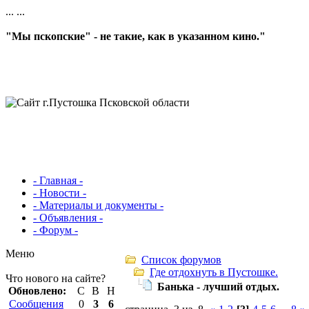
...
...
"Мы пскопские" - не такие, как в указанном кино."
- Главная -
- Новости -
- Материалы и документы -
- Объявления -
- Форум -
Меню
Список форумов
Где отдохнуть в Пустошке.
Что нового на сайте?
Банька - лучший отдых.
Обновлено:
С
В
Н
Сообщения
0
3
6