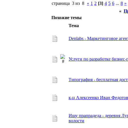
страница 3 из 8
«
1
2
[3]
4
5
6
...
8
»
«
П
Похожие темы
Тема
Denlabs - Маркетинговое аген
Услуги по разработке бизне
Типография - бесплатная дос
к-ц Алексеенко Иван Федотов
Ищу прапрадеда - деревня Л
волости