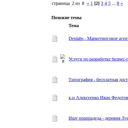
страница 2 из 8
«
1
[2]
3
4
5
...
8
»
Похожие темы
Тема
Denlabs - Маркетинговое аген
Услуги по разработке бизне
Типография - бесплатная дос
к-ц Алексеенко Иван Федотов
Ищу прапрадеда - деревня Лу