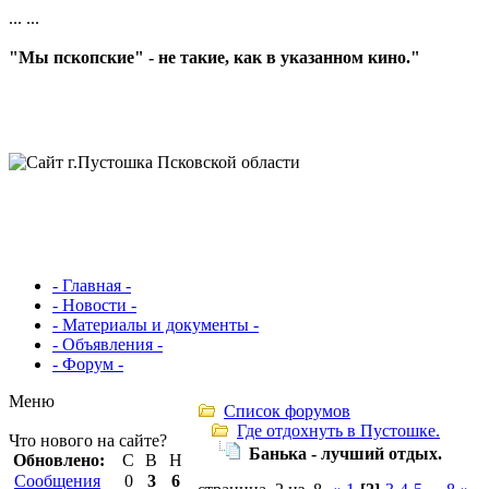
...
...
"Мы пскопские" - не такие, как в указанном кино."
- Главная -
- Новости -
- Материалы и документы -
- Объявления -
- Форум -
Меню
Список форумов
Где отдохнуть в Пустошке.
Что нового на сайте?
Банька - лучший отдых.
Обновлено:
С
В
Н
Сообщения
0
3
6