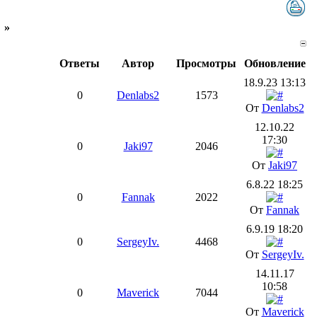
»
Ответы
Автор
Просмотры
Обновление
18.9.23 13:13
0
Denlabs2
1573
От
Denlabs2
12.10.22
17:30
0
Jaki97
2046
От
Jaki97
6.8.22 18:25
0
Fannak
2022
От
Fannak
6.9.19 18:20
0
SergeyIv.
4468
От
SergeyIv.
14.11.17
10:58
0
Maverick
7044
От
Maverick