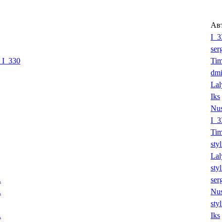
Ав
I_3
ser
 I_330
Tim
dmi
Lal
Iks
Nu
I_3
Tim
sty
Lal
sty
.
ser
.
Nu
sty
.
Iks