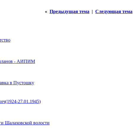
«
Предыдущая тема
|
Следующая тема
тство
с-планов - АИПИМ
тавка в Пустошку
ич(1924-27.01.1945)
ги Шалаховской волости