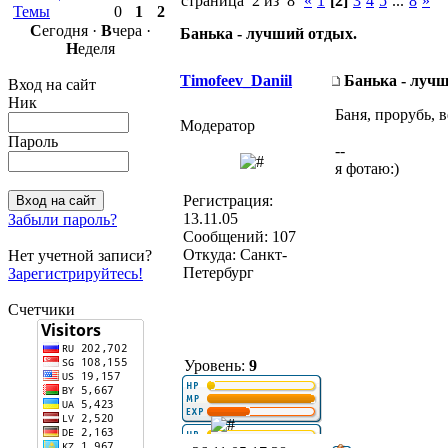
страница 2 из 8
«
1
[2]
3
4
5
...
8
»
Темы
0
1
2
С
егодня ·
В
чера ·
Банька - лучший отдых.
Н
еделя
Timofeev_Daniil
Банька - луч
Вход на сайт
Ник
Баня, прорубь, 
Модератор
Пароль
--
я фотаю:)
Регистрация:
13.11.05
Забыли пароль?
Сообщений: 107
Откуда: Санкт-
Нет учетной записи?
Петербург
Зарегистрируйтесь!
Счетчики
Уровень:
9