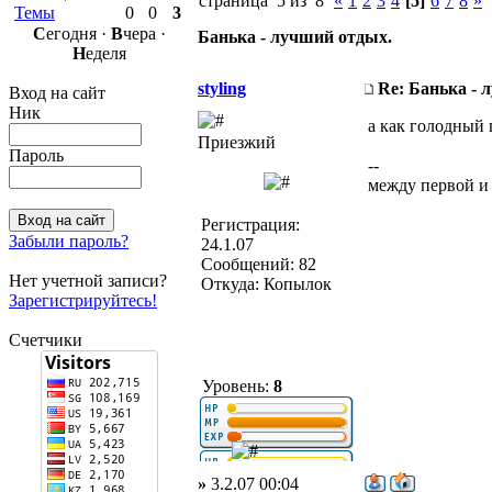
страница 5 из 8
«
1
2
3
4
[5]
6
7
8
»
Темы
0
0
3
С
егодня ·
В
чера ·
Банька - лучший отдых.
Н
еделя
styling
Re: Банька - 
Вход на сайт
Ник
а как голодный 
Приезжий
Пароль
--
между первой и
Регистрация:
Забыли пароль?
24.1.07
Сообщений: 82
Нет учетной записи?
Откуда: Копылок
Зарегистрируйтесь!
Счетчики
Уровень:
8
»
3.2.07 00:04