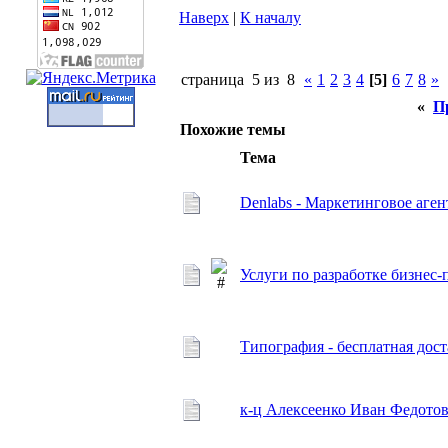
Наверх
|
К началу
страница 5 из 8
«
1
2
3
4
[5]
6
7
8
»
«
П
Похожие темы
Тема
Denlabs - Маркетинговое аген
Услуги по разработке бизне
Типография - бесплатная дос
к-ц Алексеенко Иван Федотов