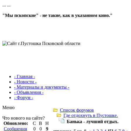
...
...
"Мы пскопские" - не такие, как в указанном кино."
- Главная -
- Новости -
- Материалы и документы -
- Объявления -
- Форум -
Меню
Список форумов
Где отдохнуть в Пустошке.
Что нового на сайте?
Банька - лучший отдых.
Обновлено:
С
В
Н
Сообщения
0
0
9