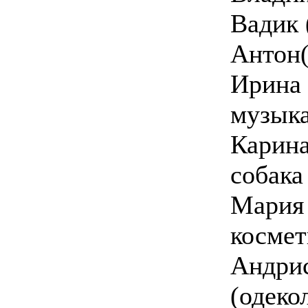
Вадик 
Антон(
Ирина 
музыка
Карина
собака
Мария 
космет
Андрис
(одеко