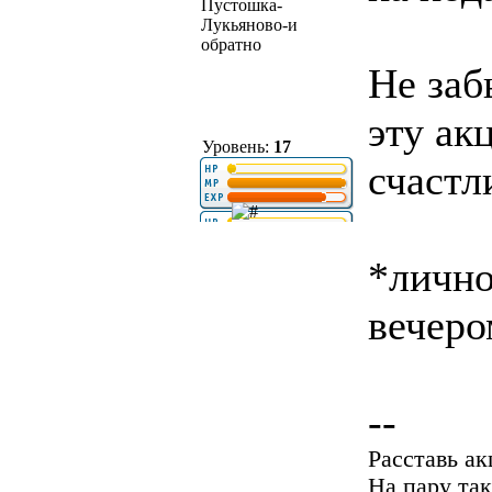
Пустошка-
Лукьяново-и
обратно
Не заб
эту ак
Уровень:
17
счастл
*лично
вечеро
--
Расставь а
На пару так