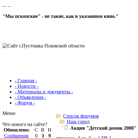
...
...
"Мы пскопские" - не такие, как в указанном кино."
- Главная -
- Новости -
- Материалы и документы -
- Объявления -
- Форум -
Меню
Список форумов
Наш город
Что нового на сайте?
Акция "Детский домик 2008"
Обновлено:
С
В
Н
Сообщения
0
3
9