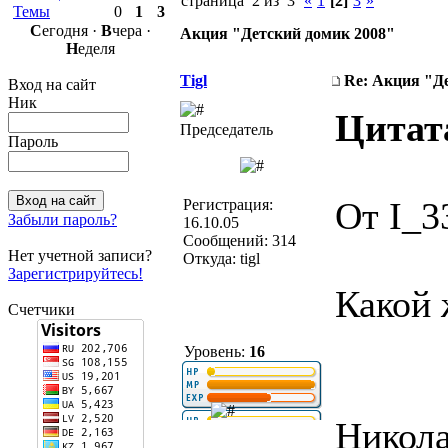
страница 2 из 3
«
1
[2]
3
»
Темы
0
1
3
С
егодня ·
В
чера ·
Акция "Детский домик 2008"
Н
еделя
Tigl
Re: Акция "Д
Вход на сайт
Ник
Цитат
Председатель
Пароль
От I_3
Регистрация:
Забыли пароль?
16.10.05
Сообщений: 314
Нет учетной записи?
Откуда: tigl
Зарегистрируйтесь!
Какой 
Счетчики
Уровень:
16
Никола