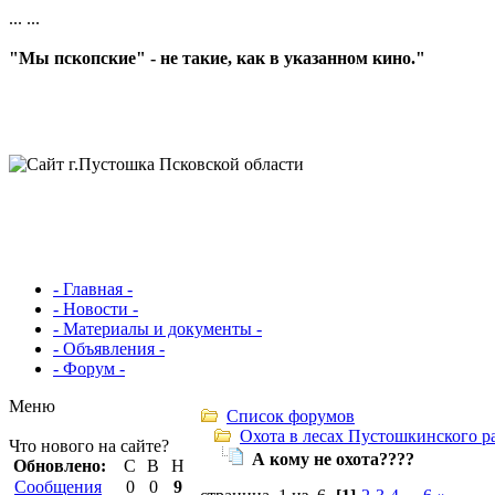
...
...
"Мы пскопские" - не такие, как в указанном кино."
- Главная -
- Новости -
- Материалы и документы -
- Объявления -
- Форум -
Меню
Список форумов
Охота в лесах Пустошкинского р
Что нового на сайте?
А кому не охота????
Обновлено:
С
В
Н
Сообщения
0
0
9