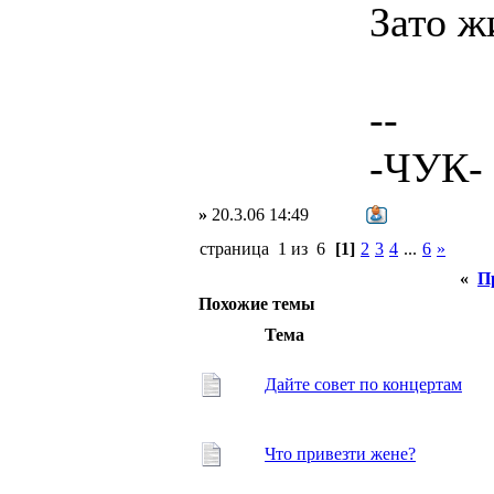
Зато ж
--
-ЧУК-
»
20.3.06 14:49
страница 1 из 6
[1]
2
3
4
...
6
»
«
П
Похожие темы
Тема
Дайте совет по концертам
Что привезти жене?