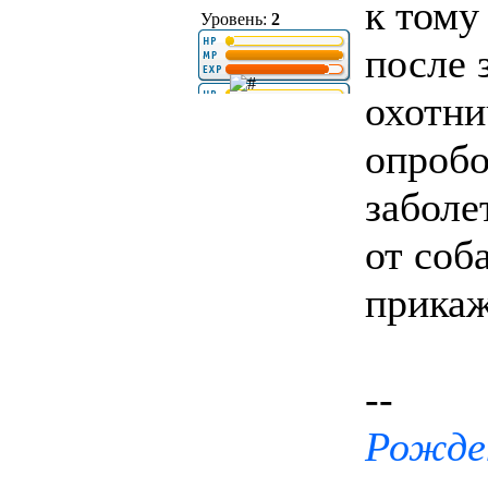
к тому
Уровень:
2
после 
охотни
опробо
заболе
от соб
прикаж
--
Рожден