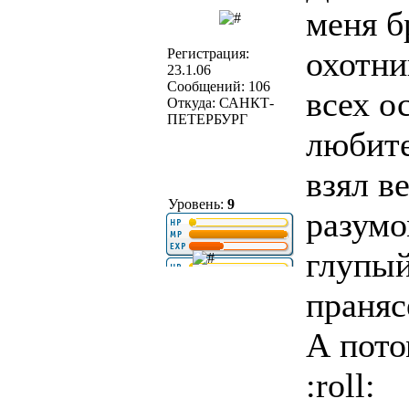
меня б
охотни
Регистрация:
23.1.06
Сообщений: 106
всех о
Откуда: САНКТ-
ПЕТЕРБУРГ
любите
взял в
Уровень:
9
разумо
глупый
пранясё
А пото
:roll: