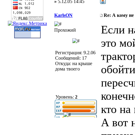
»
5.12.05 14:45
KarlsON
Re: А кому не
Если н
Прохожий
это мо
тракто
Регистрация: 9.2.06
Сообщений: 17
Откуда: на крыше
обойти
дома твоего
пересч
конечн
Уровень:
2
кто на 
А вот 