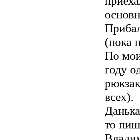
приеха
основн
Прибал
(пока 
По мои
году о
рюкзак
всех).
Данька
то пиш
Влади