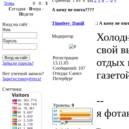
страница 1 из 6
[1]
2
3
4
...
6
»
Темы
0
0
3
С
егодня ·
В
чера ·
А кому не охота????
Н
еделя
Timofeev_Daniil
А кому не охо
Вход на сайт
Ник
Холодн
Модератор
Пароль
свой в
Регистрация:
отдых 
13.11.05
Забыли пароль?
Сообщений: 107
газето
Откуда: Санкт-
Нет учетной записи?
Петербург
Зарегистрируйтесь!
Счетчики
--
Уровень:
9
я фота