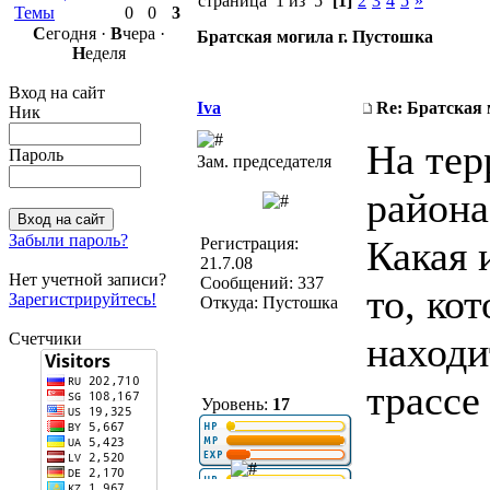
страница 1 из 5
[1]
2
3
4
5
»
Темы
0
0
3
С
егодня ·
В
чера ·
Братская могила г. Пустошка
Н
еделя
Вход на сайт
Iva
Re: Братская 
Ник
На тер
Пароль
Зам. председателя
района
Забыли пароль?
Какая 
Регистрация:
21.7.08
Нет учетной записи?
Сообщений: 337
то, ко
Зарегистрируйтесь!
Откуда: Пустошка
Счетчики
находи
трассе
Уровень:
17