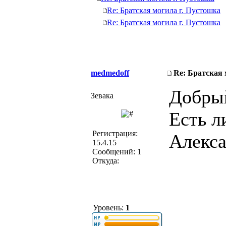
Re: Братская могила г. Пустошка
Re: Братская могила г. Пустошка
medmedoff
Re: Братская 
Добрый
Зевака
Есть л
Регистрация:
Алекса
15.4.15
Сообщений: 1
Откуда:
Уровень:
1