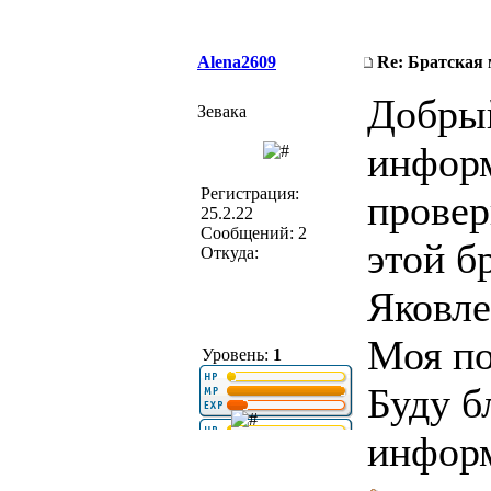
Alena2609
Re: Братская 
Добрый
Зевака
информ
Регистрация:
провер
25.2.22
Сообщений: 2
этой б
Откуда:
Яковле
Моя п
Уровень:
1
Буду б
инфор