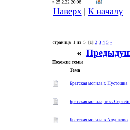
»
25.2.22 20:08
Наверх
|
К началу
страница 1 из 5
[1]
2
3
4
5
»
«
Предыдущ
Похожие темы
Тема
Братская могила г. Пустошка
Братская могила, пос. Сергей
Братская могила в Алушково