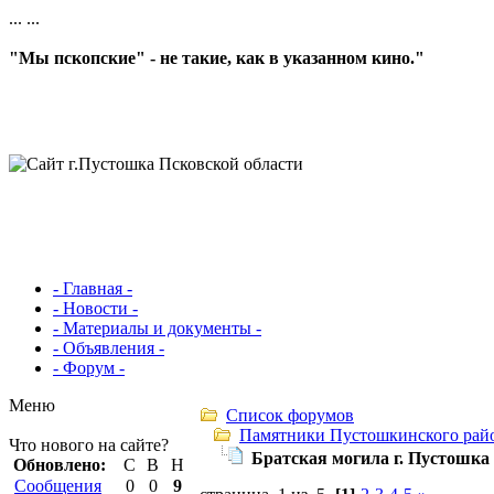
...
...
"Мы пскопские" - не такие, как в указанном кино."
- Главная -
- Новости -
- Материалы и документы -
- Объявления -
- Форум -
Меню
Список форумов
Памятники Пустошкинского рай
Что нового на сайте?
Братская могила г. Пустошка
Обновлено:
С
В
Н
Сообщения
0
0
9