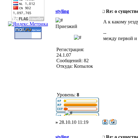
styling
Re: о существ
А к какому уезд
Приезжий
--
между первой и
Регистрация:
24.1.07
Сообщений: 82
Откуда: Копылок
Уровень:
8
»
28.10.10 11:19
styling
Re: о существ