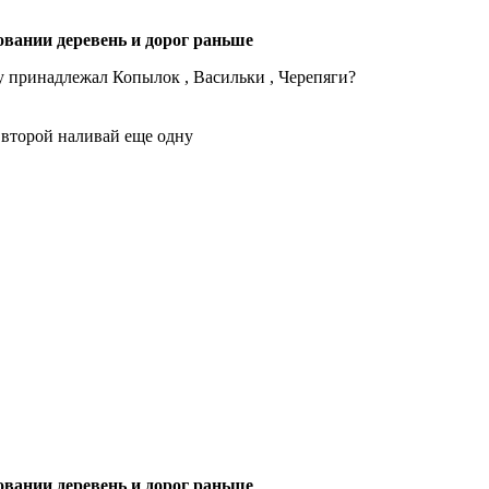
овании деревень и дорог раньше
у принадлежал Копылок , Васильки , Черепяги?
 второй наливай еще одну
овании деревень и дорог раньше