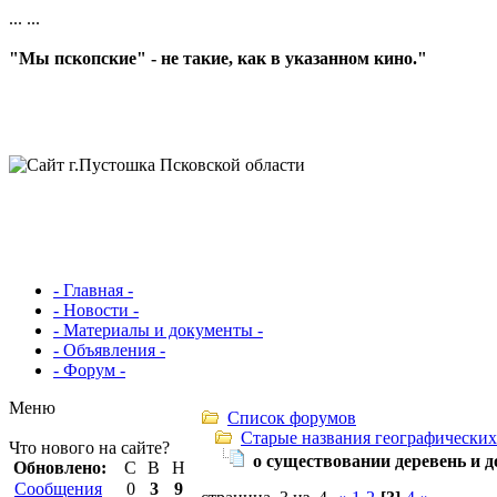
...
...
"Мы пскопские" - не такие, как в указанном кино."
- Главная -
- Новости -
- Материалы и документы -
- Объявления -
- Форум -
Меню
Список форумов
Старые названия географических
Что нового на сайте?
о существовании деревень и 
Обновлено:
С
В
Н
Сообщения
0
3
9