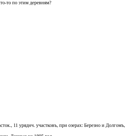
то-то по этим деревням?
ток., 11 уряднч. участковъ, при озерах: Березно и Долгомъ,