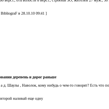
0 верст., отъ волости 8 верст., строенiй ЗО, жителей 27 муж., 30
BibliograF в 28.10.10 09:41 ]
овании деревень и дорог раньше
 а д. Шаулы , Наволок, кому нибудь о чем-то говорят? Есть что п
 второй наливай еще одну