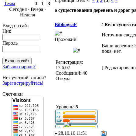
страница 3 из 4
«
1
2
[3]
4
»
Темы
0
1
3
С
егодня ·
В
чера ·
о существовании деревень и дорог 
Н
еделя
BibliograF
Re: о существ
Вход на сайт
Ник
Источник сведе
Прохожий
Пароль
Ваши деревни: Б
пока, нет.
Регистрация:
Забыли пароль?
17.6.07
[ Редактировано 
Сообщений: 40
Нет учетной записи?
Откуда:
Зарегистрируйтесь!
Счетчики
Уровень:
5
»
28.10.10 11:51