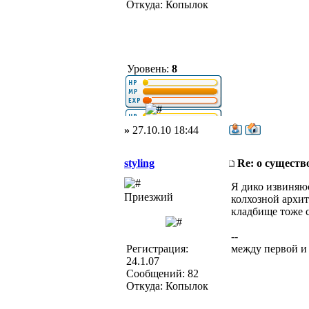
Откуда: Копылок
Уровень:
8
»
27.10.10 18:44
styling
Re: о существ
Я дико извиняюс
Приезжий
колхозной архит
кладбище тоже 
--
Регистрация:
между первой и
24.1.07
Сообщений: 82
Откуда: Копылок