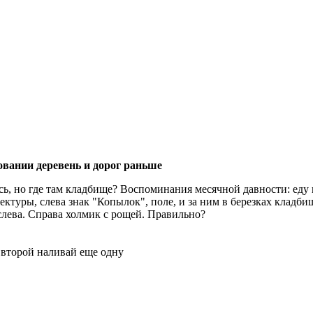
овании деревень и дорог раньше
ь, но где там кладбище? Воспоминания месячной давности: еду
ектуры, слева знак "Копылок", поле, и за ним в березках кладби
слева. Справа холмик с рощей. Правильно?
 второй наливай еще одну