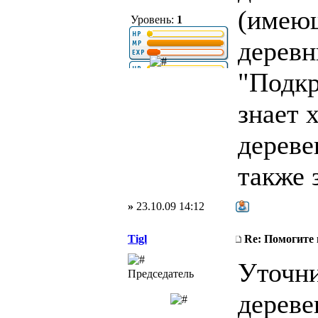
(имеющ
Уровень:
1
деревн
"Подкр
знает 
дереве
также з
»
23.10.09 14:12
Tigl
Re: Помогите
Уточни
Председатель
дереве