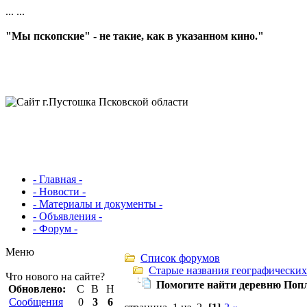
...
...
"Мы пскопские" - не такие, как в указанном кино."
- Главная -
- Новости -
- Материалы и документы -
- Объявления -
- Форум -
Меню
Список форумов
Старые названия географических
Что нового на сайте?
Помогите найти деревню Поп
Обновлено:
С
В
Н
Сообщения
0
3
6