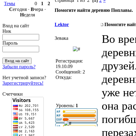
страница 1 из 2
[1]
2
»
Темы
0
1
2
С
егодня ·
В
чера ·
Помогите найти деревню Поплавы.
Н
еделя
Lektor
Помогите най
Вход на сайт
Ник
Во вре
Зевака
Пароль
деревн
Регистрация:
друзей
19.10.09
Забыли пароль?
Сообщений: 2
деревн
Откуда:
Нет учетной записи?
Зарегистрируйтесь!
уже не
Счетчики
она ра
Уровень:
1
погиб
переза