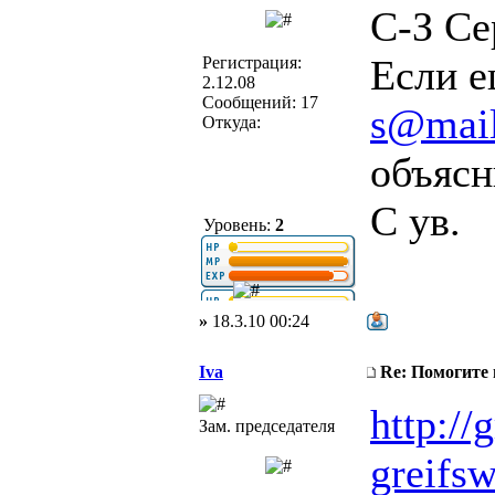
С-З Се
Если е
Регистрация:
2.12.08
Сообщений: 17
s@mail
Откуда:
объясн
С ув.
Уровень:
2
»
18.3.10 00:24
Iva
Re: Помогите
http://g
Зам. председателя
greifsw