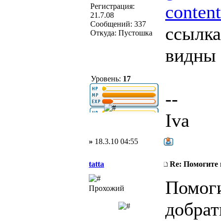
conten
Регистрация:
21.7.08
Сообщений: 337
ссылка
Откуда: Пустошка
видны 
Уровень:
17
--
Iva
»
18.3.10 04:55
tatta
Re: Помогите
Помоги
Прохожий
добрат