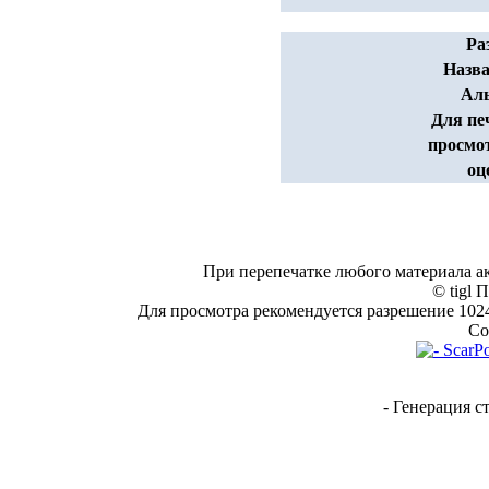
Ра
Назва
Ал
Для пе
просмо
оц
При перепечатке любого материала а
© tigl 
Для просмотра рекомендуется разрешение 1024*
Co
- Генерация с