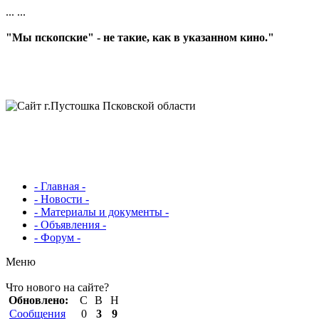
...
...
"Мы пскопские" - не такие, как в указанном кино."
- Главная -
- Новости -
- Материалы и документы -
- Объявления -
- Форум -
Меню
Что нового на сайте?
Обновлено:
С
В
Н
Сообщения
0
3
9