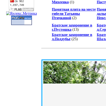
Михеенко
(1)
Паст
Памятная плита на месте
Памя
гибели Татьяны
даль
Птичкиной
(2)
Неве
Братское захоронение в
Братс
г.Пустошка
(13)
д.Се
Братское захоронение в
Брат
д.Поддубье
(25)
Шала