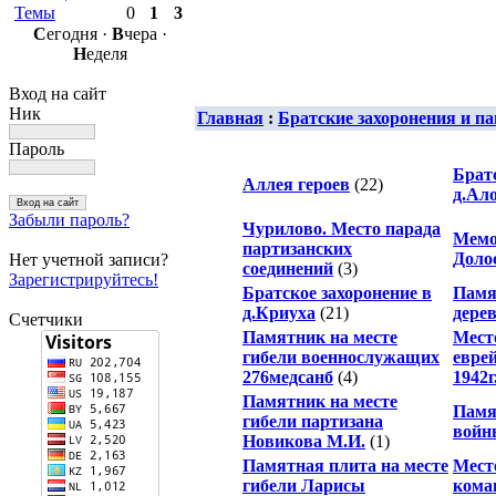
Темы
0
1
3
С
егодня ·
В
чера ·
Н
еделя
Вход на сайт
Ник
Главная
:
Братские захоронения и 
Пароль
Братс
Аллея героев
(22)
д.Ал
Забыли пароль?
Чурилово. Место парада
Мемо
партизанских
Доло
Нет учетной записи?
соединений
(3)
Зарегистрируйтесь!
Братское захоронение в
Памя
д.Криуха
(21)
дере
Счетчики
Памятник на месте
Мест
гибели военнослужащих
еврей
276медсанб
(4)
1942г
Памятник на месте
Памя
гибели партизана
войн
Новикова М.И.
(1)
Памятная плита на месте
Мест
гибели Ларисы
кома