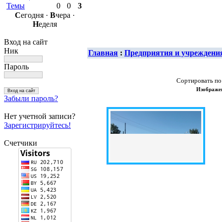
Темы
0
0
3
С
егодня ·
В
чера ·
Н
еделя
Вход на сайт
Ник
Главная
:
Предприятия и учреждени
Пароль
Сортировать по
Изображен
Забыли пароль?
Нет учетной записи?
Зарегистрируйтесь!
Счетчики