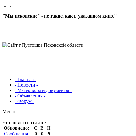
...
...
"Мы пскопские" - не такие, как в указанном кино."
- Главная -
- Новости -
- Материалы и документы -
- Объявления -
- Форум -
Меню
Что нового на сайте?
Обновлено:
С
В
Н
Сообщения
0
0
9