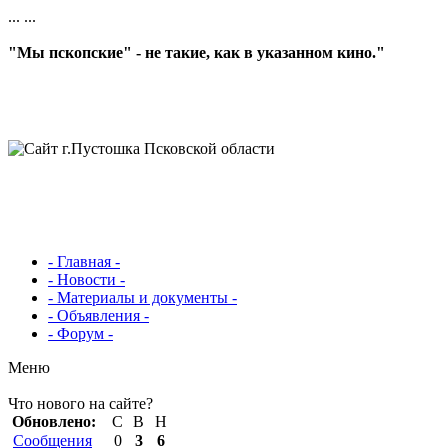
...
...
"Мы пскопские" - не такие, как в указанном кино."
- Главная -
- Новости -
- Материалы и документы -
- Объявления -
- Форум -
Меню
Что нового на сайте?
Обновлено:
С
В
Н
Сообщения
0
3
6