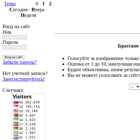
Темы
0
1
2
С
егодня ·
В
чера ·
Н
еделя
Вход на сайт
Ник
Пароль
Братское 
Голосуйте за изображение только 
Забыли пароль?
Оценка от 1 до 10, наилучшая оце
Будьте объективны, иначе резуль
Нет учетной записи?
Вы не можете голосовать за собс
Зарегистрируйтесь!
Счетчики