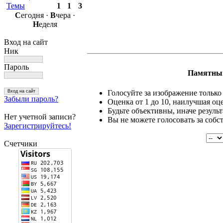
Темы
1
1
3
С
егодня ·
В
чера ·
Н
еделя
Вход на сайт
Ник
Пароль
Памятный
Голосуйте за изображение только 
Забыли пароль?
Оценка от 1 до 10, наилучшая оце
Будьте объективны, иначе резуль
Нет учетной записи?
Вы не можете голосовать за собс
Зарегистрируйтесь!
Счетчики