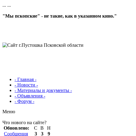
...
...
"Мы пскопские" - не такие, как в указанном кино."
- Главная -
- Новости -
- Материалы и документы -
- Объявления -
- Форум -
Меню
Что нового на сайте?
Обновлено:
С
В
Н
Сообщения
3
3
9