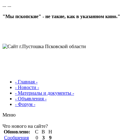
...
...
"Мы пскопские" - не такие, как в указанном кино."
- Главная -
- Новости -
- Материалы и документы -
- Объявления -
- Форум -
Меню
Что нового на сайте?
Обновлено:
С
В
Н
Сообщения
0
3
9