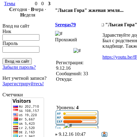
Темы
0
0
3
С
егодня ·
В
чера ·
"Лысая Гора" жженая земля...
Н
еделя
Seregas79
"Лысая Гора" 
Вход на сайт
Ник
Здравствуйте до
Прохожий
Был с родственн
Пароль
кладбище. Также
https://youtu.
Регистрация:
Забыли пароль?
9.12.16
Сообщений: 33
Нет учетной записи?
Откуда:
Зарегистрируйтесь!
Счетчики
Уровень:
4
»
9.12.16 10:47