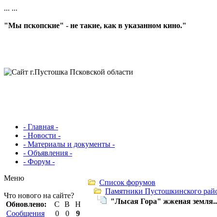
...
...
"Мы пскопские" - не такие, как в указанном кино."
- Главная -
- Новости -
- Материалы и документы -
- Объявления -
- Форум -
Меню
Список форумов
Памятники Пустошкинского рай
Что нового на сайте?
"Лысая Гора" жженая земля..
Обновлено:
С
В
Н
Сообщения
0
0
9