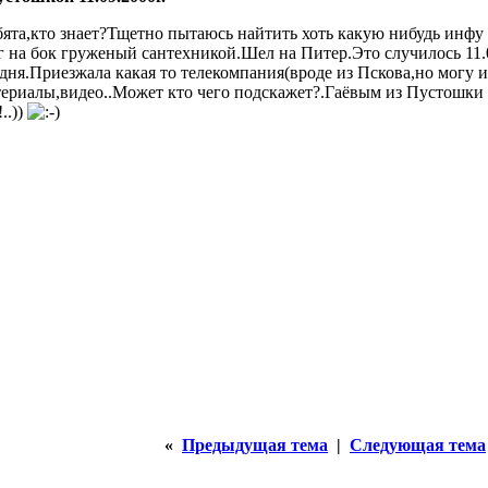
ята,кто знает?Тщетно пытаюсь найтить хоть какую нибудь инфу в
 на бок груженый сантехникой.Шел на Питер.Это случилось 11.09
ня.Приезжала какая то телекомпания(вроде из Пскова,но могу 
териалы,видео..Может кто чего подскажет?.Гаёвым из Пустошки
..))
«
Предыдущая тема
|
Следующая тема