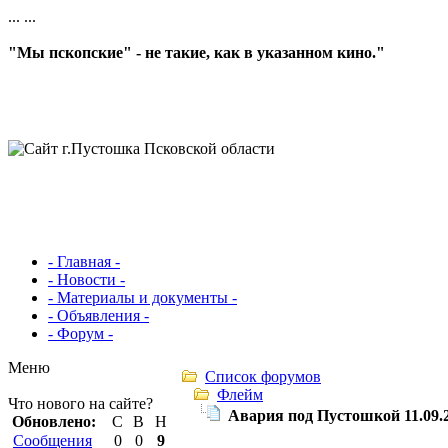
...
...
"Мы пскопские" - не такие, как в указанном кино."
- Главная -
- Новости -
- Материалы и документы -
- Объявления -
- Форум -
Меню
Список форумов
Флейм
Что нового на сайте?
Авария под Пустошкой 11.09.2
Обновлено:
С
В
Н
Сообщения
0
0
9