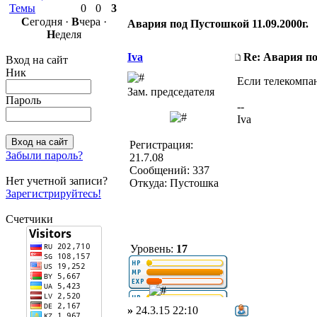
Темы
0
0
3
С
егодня ·
В
чера ·
Авария под Пустошкой 11.09.2000г.
Н
еделя
Iva
Re: Авария по
Вход на сайт
Ник
Если телекомпан
Зам. председателя
Пароль
--
Iva
Регистрация:
Забыли пароль?
21.7.08
Сообщений: 337
Нет учетной записи?
Откуда: Пустошка
Зарегистрируйтесь!
Счетчики
Уровень:
17
»
24.3.15 22:10