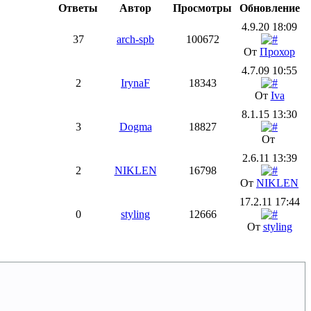
Ответы
Автор
Просмотры
Обновление
4.9.20 18:09
37
arch-spb
100672
От
Прохор
4.7.09 10:55
2
IrynaF
18343
От
Iva
8.1.15 13:30
3
Dogma
18827
От
2.6.11 13:39
2
NIKLEN
16798
От
NIKLEN
17.2.11 17:44
0
styling
12666
От
styling