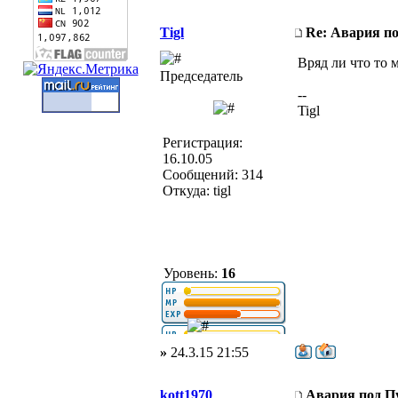
Tigl
Re: Авария по
Вряд ли что то
Председатель
--
Tigl
Регистрация:
16.10.05
Сообщений: 314
Откуда: tigl
Уровень:
16
»
24.3.15 21:55
kott1970
Авария под Пу