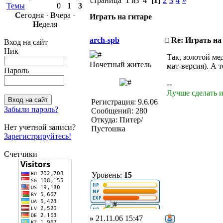
страница 1 из 4
[1]
2
3
4
»
Темы
0
1
3
С
егодня ·
В
чера ·
Играть на гитаре
Н
еделя
arch-spb
Re: Играть на
Вход на сайт
Ник
Так, золотой ме
Почетный житель
мат-версия). А т
Пароль
--
Лучше сделать и
Регистрация: 9.6.06
Забыли пароль?
Сообщений: 280
Откуда: Питер/
Нет учетной записи?
Пустошка
Зарегистрируйтесь!
Счетчики
Уровень:
15
»
21.11.06 15:47