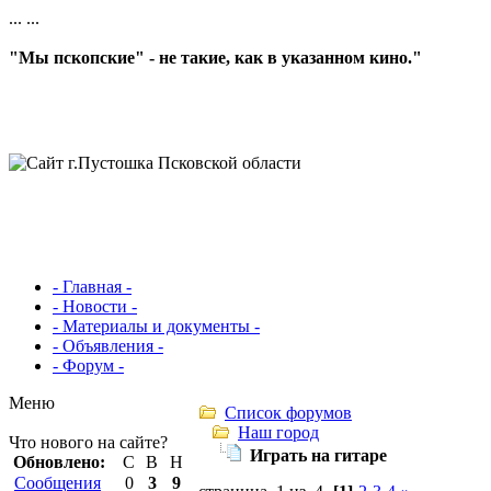
...
...
"Мы пскопские" - не такие, как в указанном кино."
- Главная -
- Новости -
- Материалы и документы -
- Объявления -
- Форум -
Меню
Список форумов
Наш город
Что нового на сайте?
Играть на гитаре
Обновлено:
С
В
Н
Сообщения
0
3
9