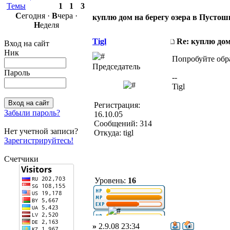
Темы
1
1
3
С
егодня ·
В
чера ·
куплю дом на берегу озера в Пустош
Н
еделя
Tigl
Re: куплю дом
Вход на сайт
Ник
Попробуйте обр
Председатель
Пароль
--
Tigl
Регистрация:
Забыли пароль?
16.10.05
Сообщений: 314
Нет учетной записи?
Откуда: tigl
Зарегистрируйтесь!
Счетчики
Уровень:
16
»
2.9.08 23:34