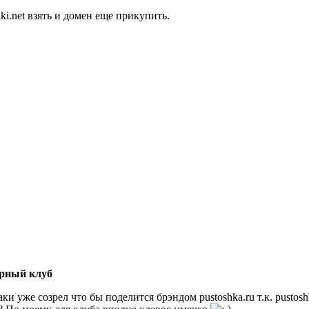
ki.net взять и домен еще прикупить.
рный клуб
ки уже созрел что бы поделится брэндом pustoshka.ru т.к. pustos