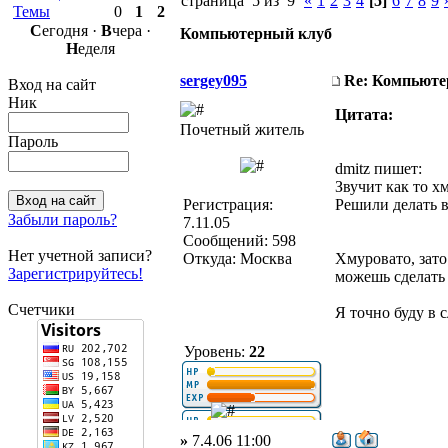
страница 5 из 9
«
1
2
3
4
[5]
6
7
8
9
Темы
0
1
2
С
егодня ·
В
чера ·
Компьютерный клуб
Н
еделя
sergey095
Re: Компьюте
Вход на сайт
Ник
Цитата:
Почетный житель
Пароль
dmitz пишет:
Звучит как то х
Регистрация:
Решили делать в
Забыли пароль?
7.11.05
Сообщений: 598
Нет учетной записи?
Откуда: Москва
Хмуровато, зато
Зарегистрируйтесь!
можешь сделать 
Счетчики
Я точно буду в 
Уровень:
22
»
7.4.06 11:00