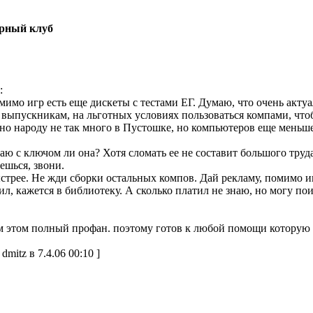
рный клуб
:
мимо игр есть еще дискеты с тестами ЕГ. Думаю, что очень акту
ь выпускникам, на льготных условиях пользоваться компами, что
но народу не так много в Пустошке, но компьютеров еще меньше
наю с ключом ли она? Хотя сломать ее не составит большого труда
ешься, звони.
стрее. Не жди сборки остальных компов. Дай рекламу, помимо 
ил, кажется в библиотеку. А сколько платил не знаю, но могу по
м этом полный профан. поэтому готов к любой помощи которую м
dmitz в 7.4.06 00:10 ]