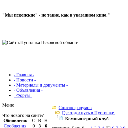
...
...
"Мы пскопские" - не такие, как в указанном кино."
- Главная -
- Новости -
- Материалы и документы -
- Объявления -
- Форум -
Меню
Список форумов
Где отдохнуть в Пустошке.
Что нового на сайте?
Компьютерный клуб
Обновлено:
С
В
Н
Сообщения
0
3
6