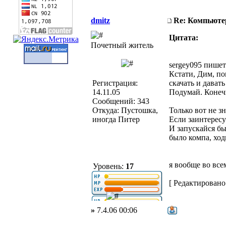
dmitz
Re: Компьюте
Цитата:
Почетный житель
sergey095 пишет
Кстати, Дим, по
Регистрация:
скачать и дават
14.11.05
Подумай. Конеч
Сообщений: 343
Откуда: Пустошка,
Только вот не з
иногда Питер
Если заинтересу
И запускайся бы
было компа, ход
я вообще во все
Уровень:
17
[ Редактировано 
»
7.4.06 00:06