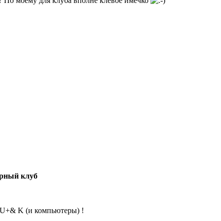
? По моему для клуба вполне клевое имечко
рный клуб
& K (и компьютеры) !