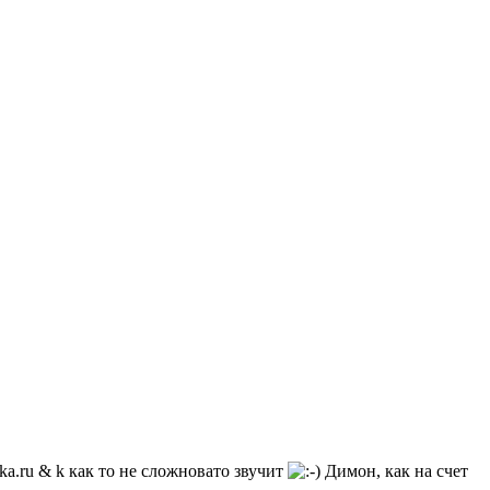
hka.ru & k как то не сложновато звучит
Димон, как на счет