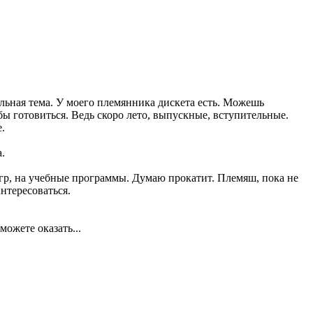
альная тема. У моего племянника дискета есть. Можешь
бы готовиться. Ведь скоро лето, выпускные, вступительные.
.
.
игр, на учебные программы. Думаю прокатит. Племяш, пока не
интересоваться.
ожете оказать...