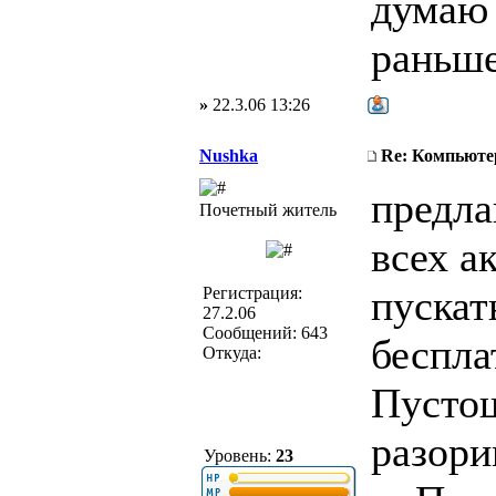
думаю 
раньше
»
22.3.06 13:26
Nushka
Re: Компьюте
предла
Почетный житель
всех а
пускат
Регистрация:
27.2.06
Сообщений: 643
беспла
Откуда:
Пустош
разори
Уровень:
23