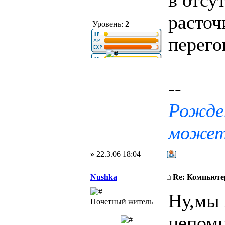
в отсу
расточ
Уровень:
2
перего
--
Рожден
може
»
22.3.06 18:04
Nushka
Re: Компьюте
Ну,мы 
Почетный житель
непомн