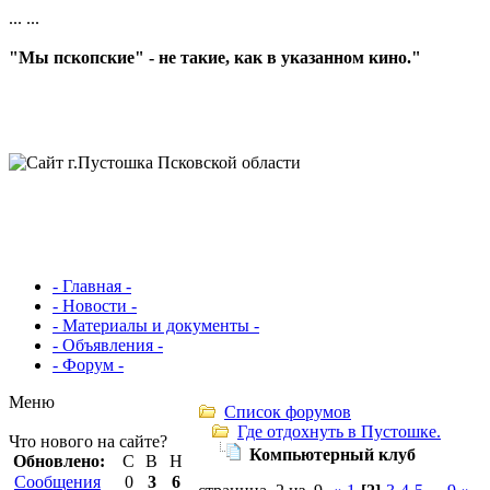
...
...
"Мы пскопские" - не такие, как в указанном кино."
- Главная -
- Новости -
- Материалы и документы -
- Объявления -
- Форум -
Меню
Список форумов
Где отдохнуть в Пустошке.
Что нового на сайте?
Компьютерный клуб
Обновлено:
С
В
Н
Сообщения
0
3
6