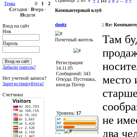
страница 2 из 9
«
1
[2]
3
4
5
...
9
»
Темы
0
1
2
С
егодня ·
В
чера ·
Компьютерный клуб
Н
еделя
dmitz
Re: Компьюте
Вход на сайт
Ник
Там бу
Почетный житель
Пароль
прода
носите
Регистрация:
Забыли пароль?
14.11.05
Сообщений: 343
место 
Нет учетной записи?
Откуда: Пустошка,
Зарегистрируйтесь!
иногда Питер
старше
Счетчики
сообра
Уровень:
17
не име
два че