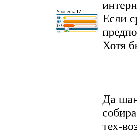
интерн
Уровень:
17
Если с
предпо
Хотя б
Да шан
собира
тех-во