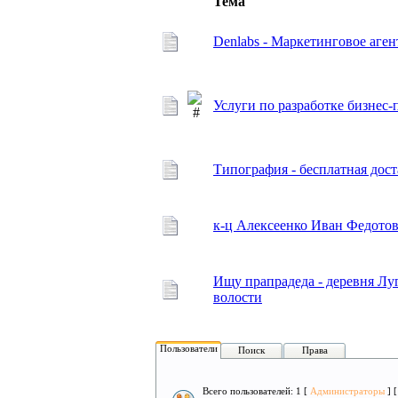
Тема
Denlabs - Маркетинговое аген
Услуги по разработке бизне
Типография - бесплатная дос
к-ц Алексеенко Иван Федотов
Ищу прапрадеда - деревня Л
волости
Пользователи
Поиск
Права
Всего пользователей: 1 [
Администраторы
] 