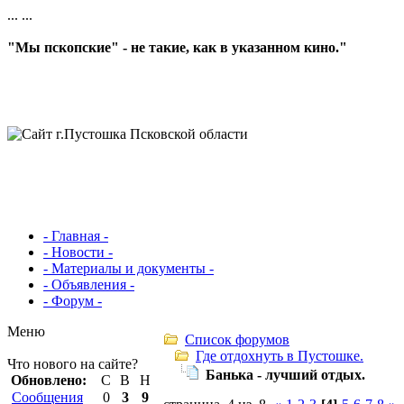
...
...
"Мы пскопские" - не такие, как в указанном кино."
- Главная -
- Новости -
- Материалы и документы -
- Объявления -
- Форум -
Меню
Список форумов
Где отдохнуть в Пустошке.
Что нового на сайте?
Банька - лучший отдых.
Обновлено:
С
В
Н
Сообщения
0
3
9