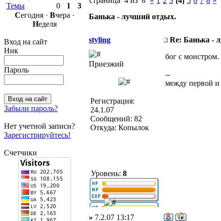
страница 4 из 8
«
1
2
3
[4]
5
6
7
8
»
Темы
0
1
3
С
егодня ·
В
чера ·
Банька - лучший отдых.
Н
еделя
styling
Re: Банька - 
Вход на сайт
Ник
бог с монстром.
Приезжий
Пароль
--
между первой и
Регистрация:
Забыли пароль?
24.1.07
Сообщений: 82
Нет учетной записи?
Откуда: Копылок
Зарегистрируйтесь!
Счетчики
Уровень:
8
»
7.2.07 13:17