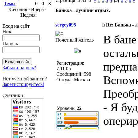
страница 5 из 8
«
1
2
3
4
[5]
6
7
8
»
Темы
0
0
3
С
егодня ·
В
чера ·
Банька - лучший отдых.
Н
еделя
sergey095
Re: Банька - 
Вход на сайт
Ник
В бане
Почетный житель
Пароль
осталь
предна
Регистрация:
Забыли пароль?
7.11.05
Сообщений: 598
Вспом
Нет учетной записи?
Откуда: Москва
Зарегистрируйтесь!
Преобр
Счетчики
- Я буд
Уровень:
22
оперир