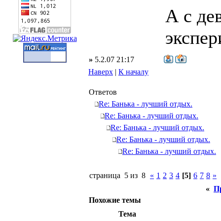
А с де
экспер
»
5.2.07 21:17
Наверх
|
К началу
Ответов
Re: Банька - лучший отдых.
Re: Банька - лучший отдых.
Re: Банька - лучший отдых.
Re: Банька - лучший отдых.
Re: Банька - лучший отдых.
страница 5 из 8
«
1
2
3
4
[5]
6
7
8
»
«
П
Похожие темы
Тема