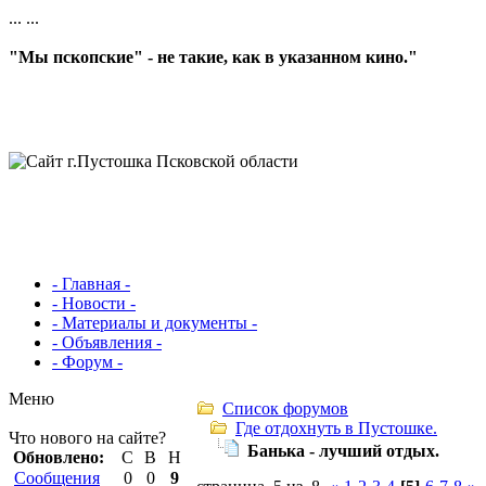
...
...
"Мы пскопские" - не такие, как в указанном кино."
- Главная -
- Новости -
- Материалы и документы -
- Объявления -
- Форум -
Меню
Список форумов
Где отдохнуть в Пустошке.
Что нового на сайте?
Банька - лучший отдых.
Обновлено:
С
В
Н
Сообщения
0
0
9