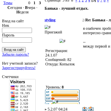
страница 5 из 8
«
1
2
3
4
[5]
6
7
8
»
Темы
0
1
3
С
егодня ·
В
чера ·
Банька - лучший отдых.
Н
еделя
styling
Re: Банька - 
Вход на сайт
Ник
я озабочен лроб
Приезжий
интересно сравн
Пароль
--
между первой и
Регистрация:
Забыли пароль?
24.1.07
Сообщений: 82
Нет учетной записи?
Откуда: Копылок
Зарегистрируйтесь!
Счетчики
Уровень:
8
»
5.2.07 04:24