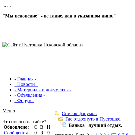
...
...
"Мы пскопские" - не такие, как в указанном кино."
- Главная -
- Новости -
- Материалы и документы -
- Объявления -
- Форум -
Меню
Список форумов
Где отдохнуть в Пустошке.
Что нового на сайте?
Банька - лучший отдых.
Обновлено:
С
В
Н
Сообщения
0
3
9