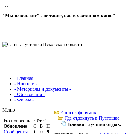
...
...
"Мы пскопские" - не такие, как в указанном кино."
- Главная -
- Новости -
- Материалы и документы -
- Объявления -
- Форум -
Меню
Список форумов
Где отдохнуть в Пустошке.
Что нового на сайте?
Банька - лучший отдых.
Обновлено:
С
В
Н
Сообщения
0
0
9