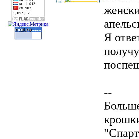
женски
апельс
Я отве
получу
поспеш
--
Больше
крошки
"Спарт