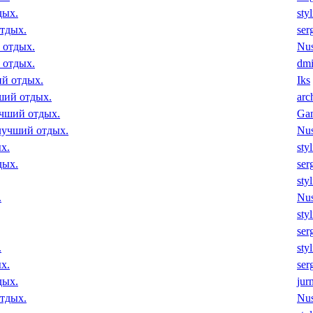
дых.
sty
отдых.
ser
 отдых.
Nu
 отдых.
dmi
ий отдых.
Iks
чший отдых.
arc
учший отдых.
Ga
 лучший отдых.
Nu
х.
sty
дых.
ser
sty
.
Nu
sty
ser
.
sty
х.
ser
дых.
jur
отдых.
Nu