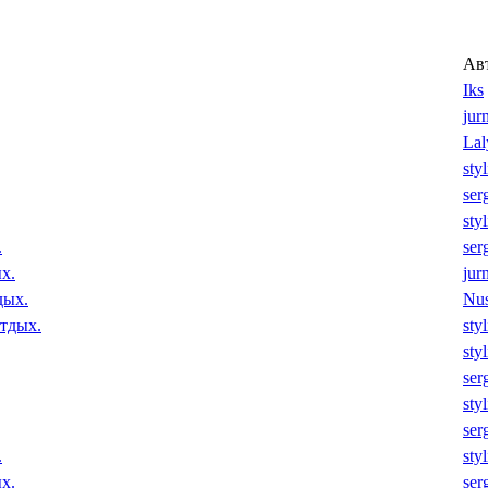
Ав
Iks
jur
Lal
sty
ser
sty
.
ser
х.
jur
дых.
Nu
отдых.
sty
sty
ser
sty
ser
.
sty
х.
ser