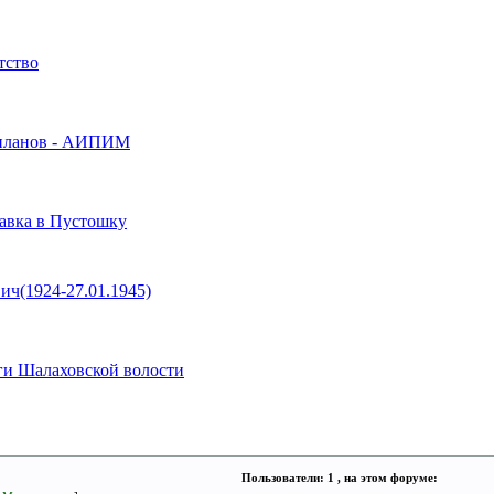
тство
с-планов - АИПИМ
тавка в Пустошку
ич(1924-27.01.1945)
ги Шалаховской волости
Пользователи: 1 , на этом форуме: