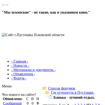
...
...
"Мы пскопские" - не такие, как в указанном кино."
- Главная -
- Новости -
- Материалы и документы -
- Объявления -
- Форум -
Меню
Список форумов
Где отдохнуть в Пустошке.
Что нового на сайте?
Банька - лучший отдых.
Обновлено:
С
В
Н
Сообщения
0
0
9