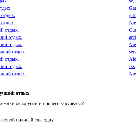
дых.
sty
отдых.
Ga
 отдых.
jur
 отдых.
Nu
ий отдых.
Ga
чший отдых.
arc
чший отдых.
Nu
учший отдых.
ser
ий отдых.
Ale
чший отдых.
Iks
учший отдых.
Nu
лучший отдых.
бежнки белорусии и прочего зарубежья?
 второй наливай еще одну