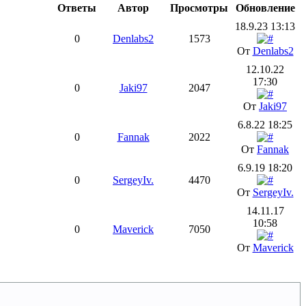
Ответы
Автор
Просмотры
Обновление
18.9.23 13:13
0
Denlabs2
1573
От
Denlabs2
12.10.22
17:30
0
Jaki97
2047
От
Jaki97
6.8.22 18:25
0
Fannak
2022
От
Fannak
6.9.19 18:20
0
SergeyIv.
4470
От
SergeyIv.
14.11.17
10:58
0
Maverick
7050
От
Maverick