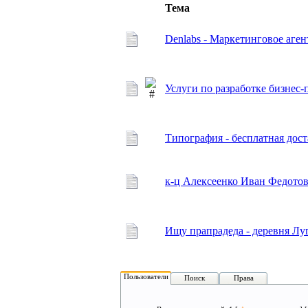
Тема
Denlabs - Маркетинговое аген
Услуги по разработке бизне
Типография - бесплатная дос
к-ц Алексеенко Иван Федотов
Ищу прапрадеда - деревня Лу
Пользователи
Поиск
Права