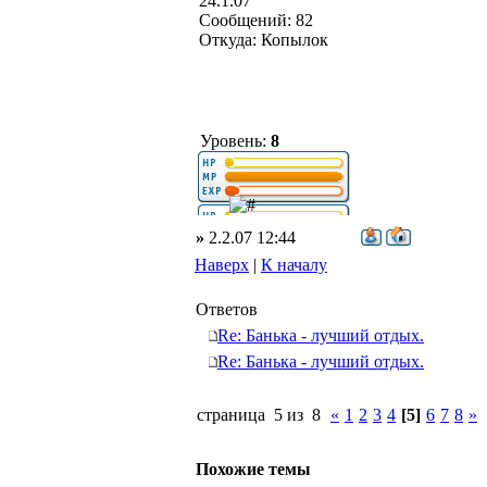
24.1.07
Сообщений: 82
Откуда: Копылок
Уровень:
8
»
2.2.07 12:44
Наверх
|
К началу
Ответов
Re: Банька - лучший отдых.
Re: Банька - лучший отдых.
страница 5 из 8
«
1
2
3
4
[5]
6
7
8
»
Похожие темы