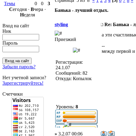
страница 5 из 8
«
1
2
3
4
[5]
6
7
8
»
Темы
0
0
3
С
егодня ·
В
чера ·
Банька - лучший отдых.
Н
еделя
styling
Re: Банька - 
Вход на сайт
Ник
а эти счастлив
Приезжий
Пароль
--
между первой и
Регистрация:
Забыли пароль?
24.1.07
Сообщений: 82
Нет учетной записи?
Откуда: Копылок
Зарегистрируйтесь!
Счетчики
Уровень:
8
»
3.2.07 00:06