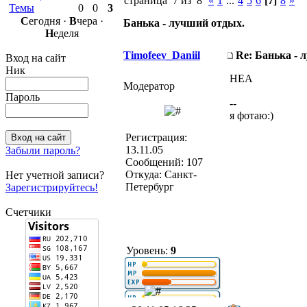
страница 7 из 8
«
1
...
4
5
6
[7]
8
»
Темы
0
0
3
С
егодня ·
В
чера ·
Банька - лучший отдых.
Н
еделя
Timofeev_Daniil
Re: Банька - 
Вход на сайт
Ник
НЕА
Модератор
Пароль
--
я фотаю:)
Регистрация:
13.11.05
Забыли пароль?
Сообщений: 107
Откуда: Санкт-
Нет учетной записи?
Петербург
Зарегистрируйтесь!
Счетчики
Уровень:
9