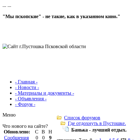
...
...
"Мы пскопские" - не такие, как в указанном кино."
- Главная -
- Новости -
- Материалы и документы -
- Объявления -
- Форум -
Меню
Список форумов
Где отдохнуть в Пустошке.
Что нового на сайте?
Банька - лучший отдых.
Обновлено:
С
В
Н
Сообщения
0
0
9