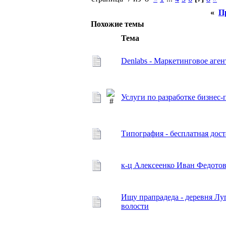
«
П
Похожие темы
Тема
Denlabs - Маркетинговое аген
Услуги по разработке бизне
Типография - бесплатная дос
к-ц Алексеенко Иван Федотов
Ищу прапрадеда - деревня Л
волости