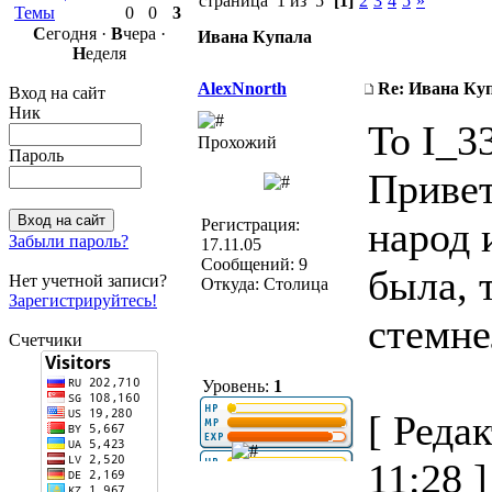
страница 1 из 5
[1]
2
3
4
5
»
Темы
0
0
3
С
егодня ·
В
чера ·
Ивана Купала
Н
еделя
AlexNnorth
Re: Ивана Ку
Вход на сайт
Ник
To I_3
Прохожий
Пароль
Привет
народ 
Регистрация:
Забыли пароль?
17.11.05
Сообщений: 9
была, 
Нет учетной записи?
Откуда: Столица
Зарегистрируйтесь!
стемне
Счетчики
Уровень:
1
[ Реда
11:28 ]