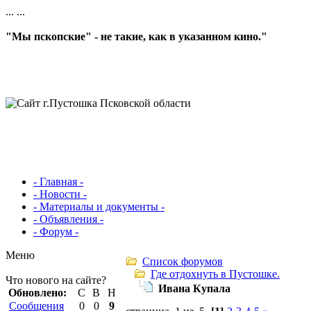
...
...
"Мы пскопские" - не такие, как в указанном кино."
- Главная -
- Новости -
- Материалы и документы -
- Объявления -
- Форум -
Меню
Список форумов
Где отдохнуть в Пустошке.
Что нового на сайте?
Ивана Купала
Обновлено:
С
В
Н
Сообщения
0
0
9