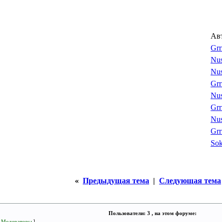
Ав
Grr
Nu
Nu
Grr
Nu
Grr
Nu
Grr
Sok
«
Предыдущая тема
|
Следующая тема
Пользователи: 3 , на этом форуме:
[
Модераторы
]