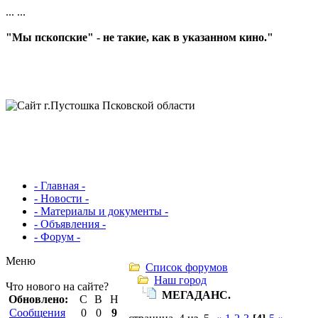
...
...
"Мы пскопские" - не такие, как в указанном кино."
- Главная -
- Новости -
- Материалы и документы -
- Объявления -
- Форум -
Меню
Список форумов
Наш город
Что нового на сайте?
МЕГАДАНС.
Обновлено:
С
В
Н
Сообщения
0
0
9