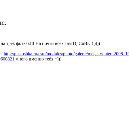
НС.
 на трёх фотках!!! На почти всех там Dj CuBiC! ))))
о:
http://pustoshka.ru/csm/modules/photo/galerie/mega_winter_2008_
0600821
много именно тебя =)))