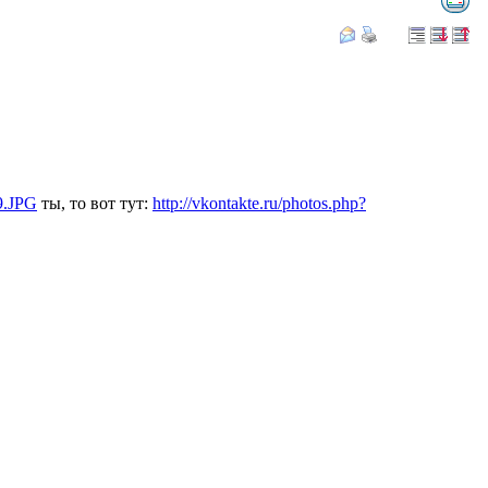
19.JPG
ты, то вот тут:
http://vkontakte.ru/photos.php?