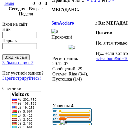
страница 4 из 5
«
1
2
3
[4]
5
»
Темы
0
0
3
С
егодня ·
В
чера ·
МЕГАДАНС.
Н
еделя
SanAcciaro
Re: МЕГАДА
Вход на сайт
Ник
Цитата:
Прохожий
Пароль
Не, я там только
Ну... если вот эт
Регистрация:
act=album&id=1
Забыли пароль?
29.12.07
Сообщений: 29
Нет учетной записи?
Откуда: Riga (3/4),
Зарегистрируйтесь!
Пустошка (1/4)
Счетчики
Уровень:
4