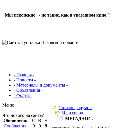
...
...
"Мы пскопские" - не такие, как в указанном кино."
- Главная -
- Новости -
- Материалы и документы -
- Объявления -
- Форум -
Меню
Список форумов
Наш город
Что нового на сайте?
МЕГАДАНС.
Обновлено:
С
В
Н
Сообщения
0
0
9