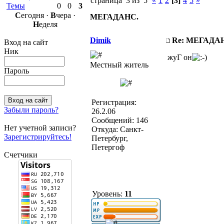
страница 3 из 5
«
1
2
[3]
4
5
»
Темы
0
0
3
С
егодня ·
В
чера ·
МЕГАДАНС.
Н
еделя
Dimik
Re: МЕГАДА
Вход на сайт
Ник
жуГ он
Местный житель
Пароль
Регистрация:
Забыли пароль?
26.2.06
Сообщений: 146
Нет учетной записи?
Откуда: Санкт-
Зарегистрируйтесь!
Петербург,
Петергоф
Счетчики
Уровень:
11