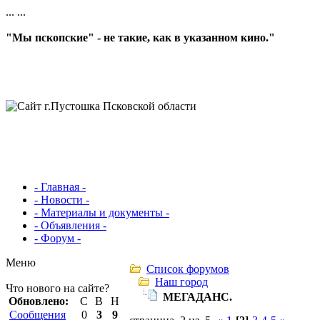
...
...
"Мы пскопские" - не такие, как в указанном кино."
- Главная -
- Новости -
- Материалы и документы -
- Объявления -
- Форум -
Меню
Список форумов
Наш город
Что нового на сайте?
МЕГАДАНС.
Обновлено:
С
В
Н
Сообщения
0
3
9