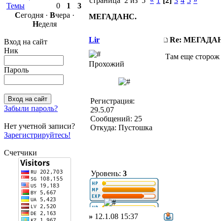
страница 2 из 5
«
1
[2]
3
4
5
»
Темы
0
1
3
С
егодня ·
В
чера ·
МЕГАДАНС.
Н
еделя
Lir
Re: МЕГАДА
Вход на сайт
Ник
Там еще сторож 
Прохожий
Пароль
Регистрация:
Забыли пароль?
29.5.07
Сообщений: 25
Нет учетной записи?
Откуда: Пустошка
Зарегистрируйтесь!
Счетчики
Уровень:
3
»
12.1.08 15:37