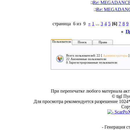
Re: MEGADANCE, 
Re: MEGADANCE,
страница 6 из 9
«
1
...
3
4
5
[6]
7
8
9
«
П
Пользователи
Поиск
Права
Всего пользователей: 22 [
Администраторы
]
22 Анонимные пользователи
0 Зарегистрированные пользователи
При перепечатке любого материала акт
© tigl Пу
Для просмотра рекомендуется разрешение 1024*7
Copy
- Генерация с