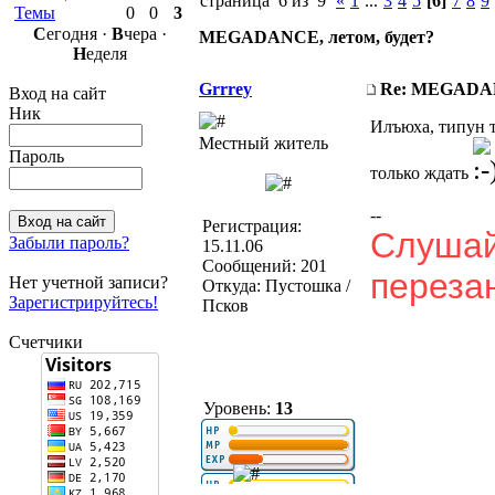
страница 6 из 9
«
1
...
3
4
5
[6]
7
8
9
Темы
0
0
3
С
егодня ·
В
чера ·
MEGADANCE, летом, будет?
Н
еделя
Grrrey
Re: MEGADANC
Вход на сайт
Ник
Илъюха, типун т
Местный житель
Пароль
только ждать
--
Регистрация:
Слушай,
Забыли пароль?
15.11.06
Сообщений: 201
перезан
Нет учетной записи?
Откуда: Пустошка /
Зарегистрируйтесь!
Псков
Счетчики
Уровень:
13