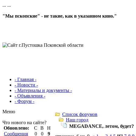
...
...
"Мы пскопские" - не такие, как в указанном кино."
- Главная -
- Новости -
- Материалы и документы -
- Объявления -
- Форум -
Меню
Список форумов
Наш город
Что нового на сайте?
MEGADANCE, летом, будет?
Обновлено:
С
В
Н
Сообщения
0
0
9