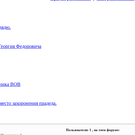
дядю.
Георгия Федоровича
тника ВОВ
место захоронения прадеда.
Пользователи: 1 , на этом форуме: