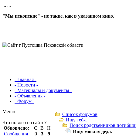
...
...
"Мы пскопские" - не такие, как в указанном кино."
- Главная -
- Новости -
- Материалы и документы -
- Объявления -
- Форум -
Меню
Список форумов
Ищу тебя.
Что нового на сайте?
Поиск родственников погибши
Обновлено:
С
В
Н
Ищу могилу деда.
Сообщения
0
3
9