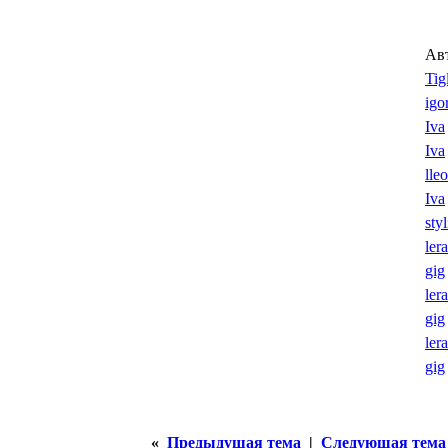
Ав
Tig
igo
Iva
Iva
lle
Iva
sty
ler
gig
ler
gig
ler
gig
«
Предыдущая тема
|
Следующая тема