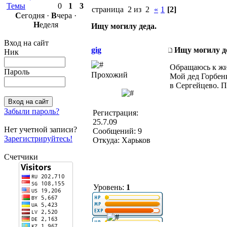
Темы
0
1
3
страница 2 из 2
«
1
[2]
С
егодня ·
В
чера ·
Н
еделя
Ищу могилу деда.
Вход на сайт
gig
Ищу могилу д
Ник
Обращаюсь к жи
Пароль
Прохожий
Мой дед Горбенк
в Сергейцево. П
Забыли пароль?
Регистрация:
25.7.09
Нет учетной записи?
Сообщений: 9
Зарегистрируйтесь!
Откуда: Харьков
Счетчики
Уровень:
1