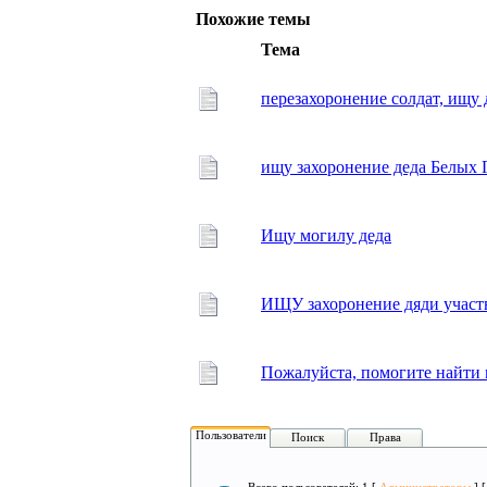
Похожие темы
Тема
перезахоронение солдат, ищу 
ищу захоронение деда Белых 
Ищу могилу деда
ИЩУ захоронение дяди учас
Пожалуйста, помогите найти 
Пользователи
Поиск
Права