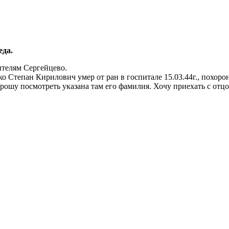
еда.
телям Сергейцево.
о Степан Кирилович умер от ран в госпитале 15.03.44г., похор
рошу посмотреть указана там его фамилия. Хочу приехать с отцо