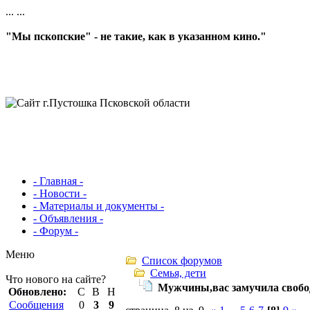
...
...
"Мы пскопские" - не такие, как в указанном кино."
- Главная -
- Новости -
- Материалы и документы -
- Объявления -
- Форум -
Меню
Список форумов
Семья, дети
Что нового на сайте?
Мужчины,вас замучила свобо
Обновлено:
С
В
Н
Сообщения
0
3
9