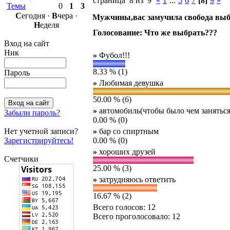
страница 8 из 9
«
1
...
5
6
7
[8]
9
»
Темы
0
1
3
С
егодня ·
В
чера ·
Мужчины,вас замучила свобода выб
Н
еделя
Голосование: Что же выбрать???
Вход на сайт
Ник
»
Фубол!!!
8.33 % (1)
Пароль
»
Любимая девушка
50.00 % (6)
»
автомобиль(чтобы было чем заняться
Забыли пароль?
0.00 % (0)
Нет учетной записи?
»
бар со спиртным
Зарегистрируйтесь!
0.00 % (0)
»
хороших друзей
Счетчики
25.00 % (3)
»
затрудняюсь ответить
16.67 % (2)
Всего голосов: 12
Всего проголосовало: 12