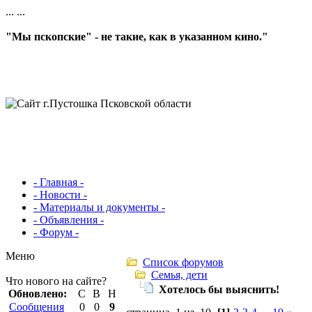
...
...
"Мы пскопские" - не такие, как в указанном кино."
- Главная -
- Новости -
- Материалы и документы -
- Объявления -
- Форум -
Меню
Список форумов
Семья, дети
Что нового на сайте?
Хотелось бы выяснить!
Обновлено:
С
В
Н
Сообщения
0
0
9