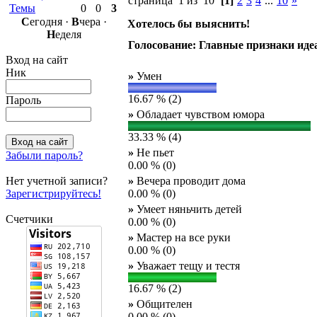
страница 1 из 10
[1]
2
3
4
...
10
»
Темы
0
0
3
С
егодня ·
В
чера ·
Хотелось бы выяснить!
Н
еделя
Голосование: Главные признаки иде
Вход на сайт
Ник
»
Умен
16.67 % (2)
Пароль
»
Обладает чувством юмора
33.33 % (4)
»
Не пьет
Забыли пароль?
0.00 % (0)
Нет учетной записи?
»
Вечера проводит дома
Зарегистрируйтесь!
0.00 % (0)
»
Умеет няньчить детей
Счетчики
0.00 % (0)
»
Мастер на все руки
0.00 % (0)
»
Уважает тещу и тестя
16.67 % (2)
»
Общителен
0.00 % (0)